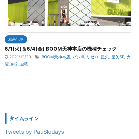
結果記事
6/1(火)＆6/4(金) BOOM天神本店の機種チェック
2021/12/29
BOOM天神本店
,
バジⅢ
,
リゼロ
,
星矢
,
星矢SP
,
火
曜
,
絆2
,
金曜
タイムライン
Tweets by PatiSlodays