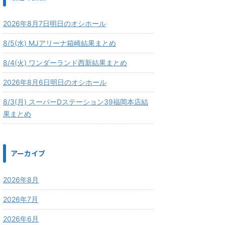
2026年8月7日明日のオシホール
8/5(水) MJアリーナ箱崎結果まとめ
8/4(火) ワンダーランド西新結果まとめ
2026年8月6日明日のオシホール
8/3(月) スーパーDステーション39福岡本店結
果まとめ
アーカイブ
2026年8月
2026年7月
2026年6月