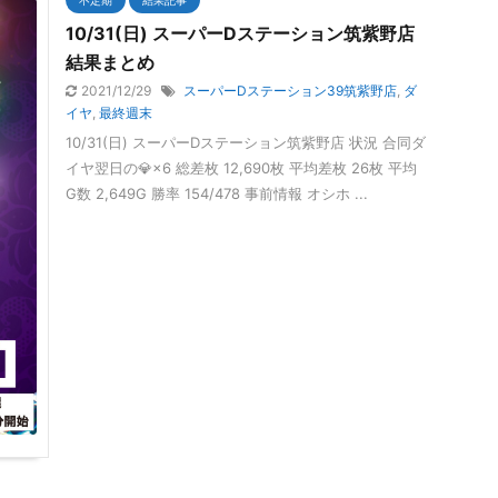
10/31(日) スーパーDステーション筑紫野店
結果まとめ
2021/12/29
スーパーDステーション39筑紫野店
,
ダ
イヤ
,
最終週末
10/31(日) スーパーDステーション筑紫野店 状況 合同ダ
イヤ翌日の💎×6 総差枚 12,690枚 平均差枚 26枚 平均
G数 2,649G 勝率 154/478 事前情報 オシホ ...