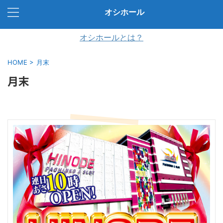
オシホール
オシホールとは？
HOME
>
月末
月末