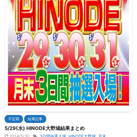
不定期
結果記事
5/29(水) HINODE大野城結果まとめ
2024/5/30
3日間抽選入場
,
HINODE大野城
,
月末