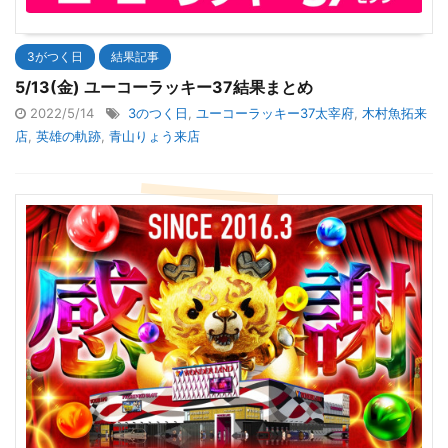
3がつく日
結果記事
5/13(金) ユーコーラッキー37結果まとめ
2022/5/14
3のつく日
,
ユーコーラッキー37太宰府
,
木村魚拓来
店
,
英雄の軌跡
,
青山りょう来店