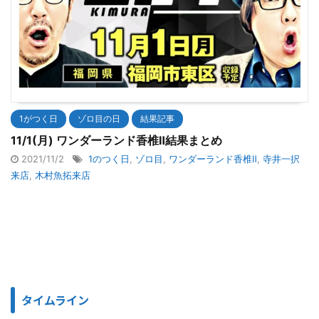
1がつく日
ゾロ目の日
結果記事
11/1(月) ワンダーランド香椎Ⅱ結果まとめ
2021/11/2
1のつく日
,
ゾロ目
,
ワンダーランド香椎Ⅱ
,
寺井一択
来店
,
木村魚拓来店
タイムライン