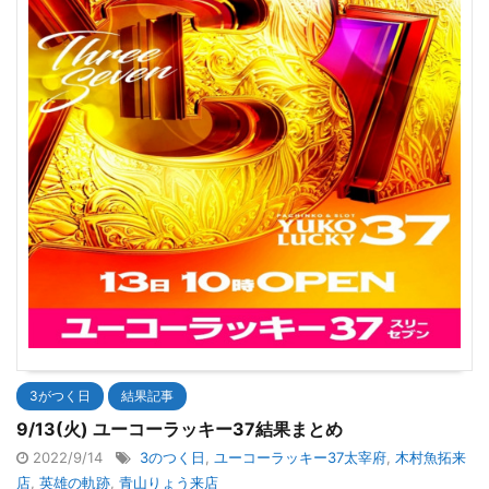
3がつく日
結果記事
9/13(火) ユーコーラッキー37結果まとめ
2022/9/14
3のつく日
,
ユーコーラッキー37太宰府
,
木村魚拓来
店
,
英雄の軌跡
,
青山りょう来店