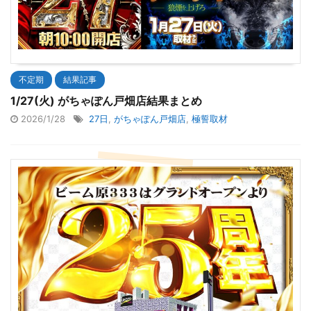
不定期
結果記事
1/27(火) がちゃぽん戸畑店結果まとめ
2026/1/28
27日
,
がちゃぽん戸畑店
,
極誓取材