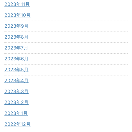
2023年11月
2023年10月
2023年9月
2023年8月
2023年7月
2023年6月
2023年5月
2023年4月
2023年3月
2023年2月
2023年1月
2022年12月