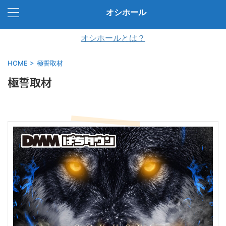
オシホール
オシホールとは？
HOME
>
極誓取材
極誓取材