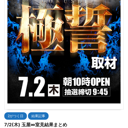
2がつく日
結果記事
7/2(木) 玉屋∞室見結果まとめ