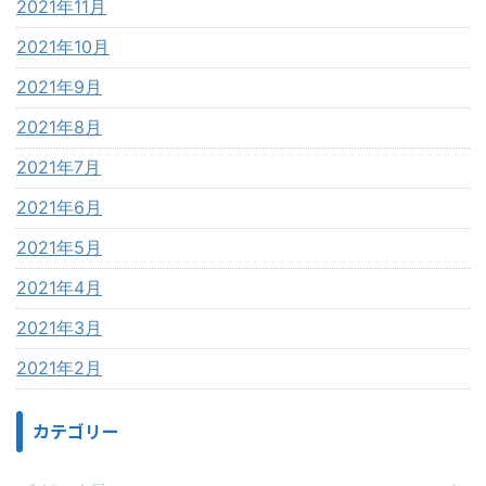
2021年11月
2021年10月
2021年9月
2021年8月
2021年7月
2021年6月
2021年5月
2021年4月
2021年3月
2021年2月
カテゴリー