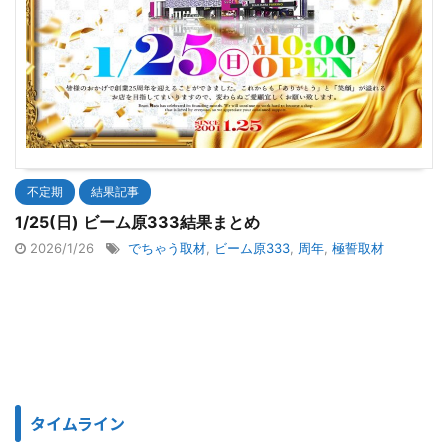
不定期
結果記事
1/25(日) ビーム原333結果まとめ
2026/1/26
でちゃう取材
,
ビーム原333
,
周年
,
極誓取材
タイムライン