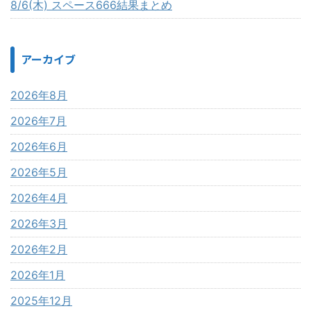
8/6(木) スペース666結果まとめ
アーカイブ
2026年8月
2026年7月
2026年6月
2026年5月
2026年4月
2026年3月
2026年2月
2026年1月
2025年12月