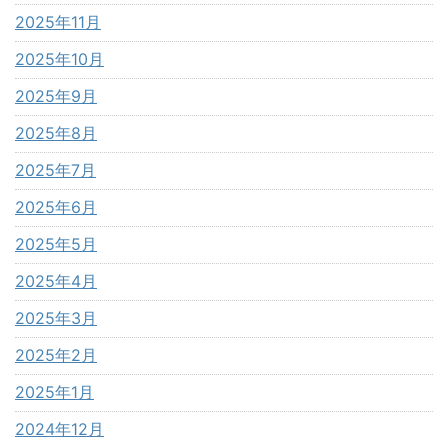
2025年11月
2025年10月
2025年9月
2025年8月
2025年7月
2025年6月
2025年5月
2025年4月
2025年3月
2025年2月
2025年1月
2024年12月