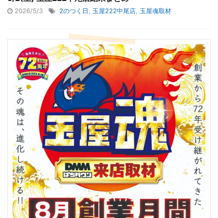
2026/5/3
2のつく日
,
玉屋222中尾店
,
玉屋魂取材