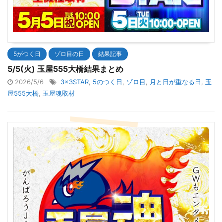
5がつく日
ゾロ目の日
結果記事
5/5(火) 玉屋555大橋結果まとめ
2026/5/6
3×3STAR
,
5のつく日
,
ゾロ目
,
月と日が重なる日
,
玉
屋555大橋
,
玉屋魂取材