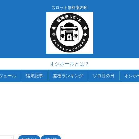
スロット無料案内所
オシホールとは？
ジュール
結果記事
差枚ランキング
ゾロ目の日
オシホ
5がつく日
結果記事