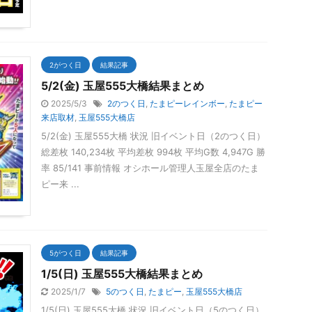
2がつく日
結果記事
5/2(金) 玉屋555大橋結果まとめ
2025/5/3
2のつく日
,
たまピーレインボー
,
たまピー
来店取材
,
玉屋555大橋店
5/2(金) 玉屋555大橋 状況 旧イベント日（2のつく日）
総差枚 140,234枚 平均差枚 994枚 平均G数 4,947G 勝
率 85/141 事前情報 オシホール管理人玉屋全店のたま
ピー来 ...
5がつく日
結果記事
1/5(日) 玉屋555大橋結果まとめ
2025/1/7
5のつく日
,
たまピー
,
玉屋555大橋店
1/5(日) 玉屋555大橋 状況 旧イベント日（5のつく日）