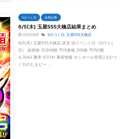
5がつく日
結果記事
6/5(木) 玉屋555大橋店結果まとめ
2025/6/6
5のつく日
,
玉屋555大橋店
6/5(木) 玉屋555大橋店 状況 旧イベント日（5のつく
日） 総差枚 37,608枚 平均差枚 266枚 平均G数
4,764G 勝率 67/141 事前情報 オシホール管理人5がつ
く日のたまピー ...