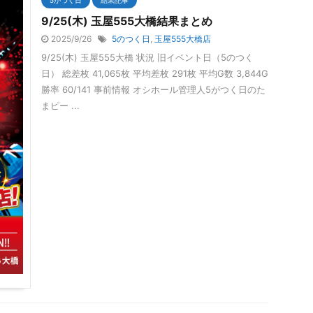
9/25(木) 玉屋555大橋結果まとめ
2025/9/26
5のつく日
,
玉屋555大橋店
9/25(木) 玉屋555大橋 状況 旧イベント日（5のつく
日） 総差枚 41,065枚 平均差枚 291枚 平均G数 3,844G
勝率 60/141 事前情報 オシホール管理人5がつく日のた
まピー ...