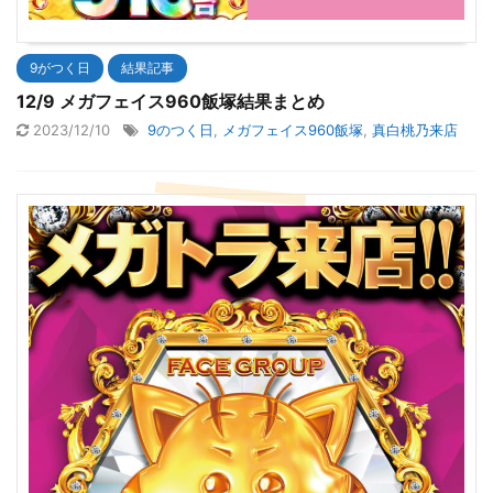
9がつく日
結果記事
12/9 メガフェイス960飯塚結果まとめ
2023/12/10
9のつく日
,
メガフェイス960飯塚
,
真白桃乃来店