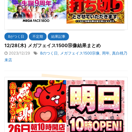
8がつく日
不定期
結果記事
12/28(木) メガフェイス1500宗像結果まとめ
2023/12/29
8のつく日
,
メガフェイス1500宗像
,
周年
,
真白桃乃
来店