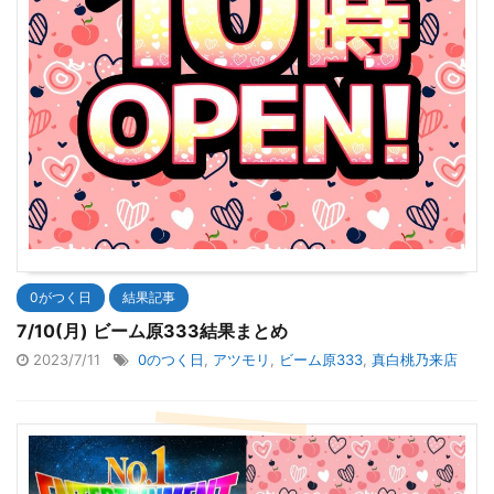
0がつく日
結果記事
7/10(月) ビーム原333結果まとめ
2023/7/11
0のつく日
,
アツモリ
,
ビーム原333
,
真白桃乃来店