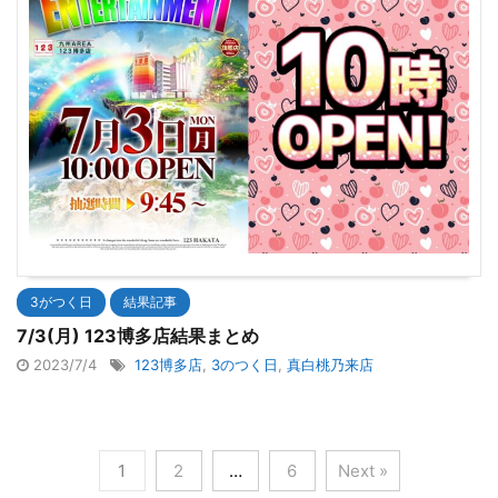
3がつく日
結果記事
7/3(月) 123博多店結果まとめ
2023/7/4
123博多店
,
3のつく日
,
真白桃乃来店
1
2
…
6
Next »