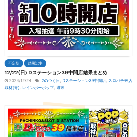
不定期
結果記事
12/22(日) Dステーション39中間店結果まとめ
2024/12/24
2のつく日
,
Dステーション39中間店
,
スロパチ来店
取材(青)
,
レインボーポップ
,
週末