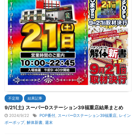
不定期
結果記事
9/21(土) スーパーDステーション39福重店結果まとめ
2024/9/22
POP番付
,
スーパーDステーション39福重店
,
レイン
ボーポップ
,
解体新書
,
週末