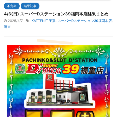
不定期
結果記事
4/6(日) スーパーDステーション39福岡本店結果まとめ
2025/4/7
KATTENI甲子宴
,
スーパーDステーション39福岡本店
,
週末