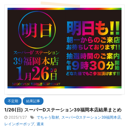
不定期
結果記事
1/26(日) スーパーDステーション39福岡本店結果まとめ
2025/1/27
でちゃう取材
,
スーパーDステーション39福岡本店
,
レインボーポップ
,
週末