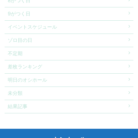
8がつく日
9がつく日
イベントスケジュール
ゾロ目の日
不定期
差枚ランキング
明日のオシホール
未分類
結果記事