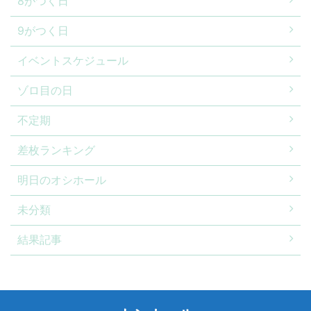
8がつく日
9がつく日
イベントスケジュール
ゾロ目の日
不定期
差枚ランキング
明日のオシホール
未分類
結果記事