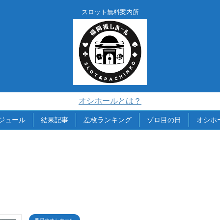
スロット無料案内所
オシホールとは？
ジュール
結果記事
差枚ランキング
ゾロ目の日
オシホ
明日のオシホール