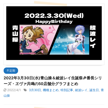
不定期
2022年3月30日(水)青山操＆綾波レイ生誕祭🎉番長シリ
ーズ・ヱヴァ共鳴の50店舗分グラフまとめ
2022/4/1
3月30日
,
機種まとめ
,
特別記事
,
綾波レイ
,
誕生日
,
青
山操