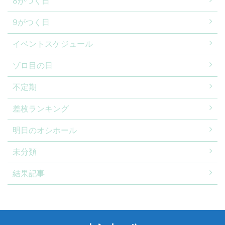
8がつく日
9がつく日
イベントスケジュール
ゾロ目の日
不定期
差枚ランキング
明日のオシホール
未分類
結果記事