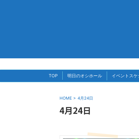
TOP
明日のオシホール
イベントスケ
HOME
>
4月24日
4月24日