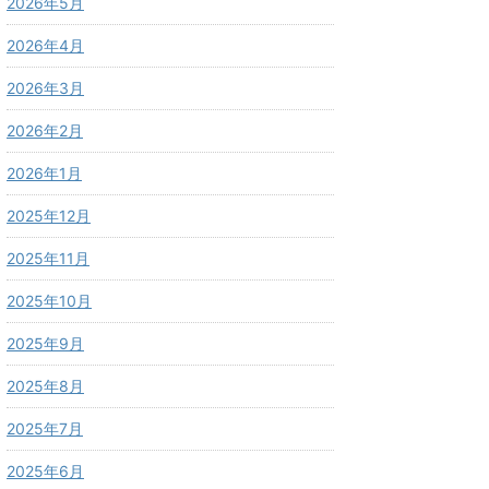
2026年5月
2026年4月
2026年3月
2026年2月
2026年1月
2025年12月
2025年11月
2025年10月
2025年9月
2025年8月
2025年7月
2025年6月