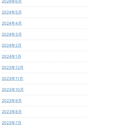
2024年6月
2024年5月
2024年4月
2024年3月
2024年2月
2024年1月
2023年12月
2023年11月
2023年10月
2023年9月
2023年8月
2023年7月