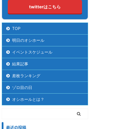
twitterはこちら
TOP
明日のオシホール
イベントスケジュール
結果記事
差枚ランキング
ゾロ目の日
オシホールとは？
最近の投稿