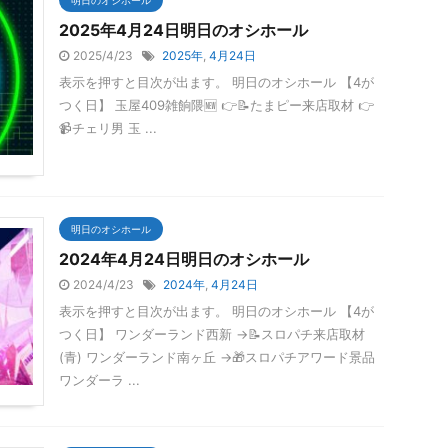
2025年4月24日明日のオシホール
2025/4/23
2025年
,
4月24日
表示を押すと目次が出ます。 明日のオシホール 【4が
つく日】 玉屋409雑餉隈🆕 👉📝たまピー来店取材 👉
📹チェリ男 玉 ...
明日のオシホール
2024年4月24日明日のオシホール
2024/4/23
2024年
,
4月24日
表示を押すと目次が出ます。 明日のオシホール 【4が
つく日】 ワンダーランド西新 →📝スロパチ来店取材
(青) ワンダーランド南ヶ丘 →🎁スロパチアワード景品
ワンダーラ ...