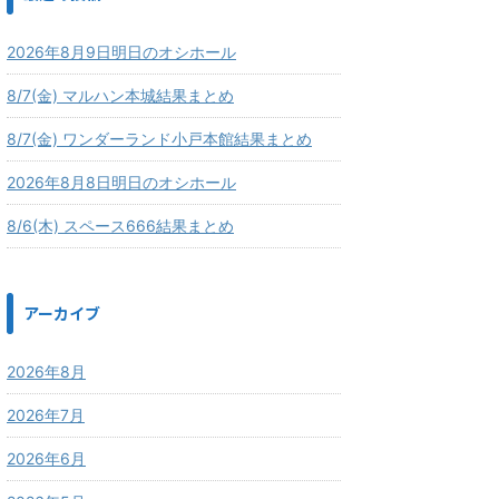
2026年8月9日明日のオシホール
8/7(金) マルハン本城結果まとめ
8/7(金) ワンダーランド小戸本館結果まとめ
2026年8月8日明日のオシホール
8/6(木) スペース666結果まとめ
アーカイブ
2026年8月
2026年7月
2026年6月