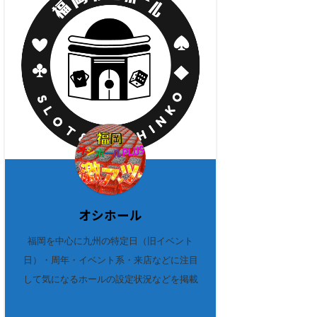
オシホール
福岡を中心に九州の特定日（旧イベント
日）・周年・イベント系・来店などに注目
して気になるホールの設定状況などを掲載