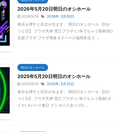
2026年5月20日明日のオシホール
2026/5/19
2026年
,
5月20日
表示を押すと目次が出ます。 明日のオシホール 【0が
つく日】 プラザ天神 荒江プラザ 👉📝でちゃう取材(虹)
古賀プラザ プラザ博多 Eスペース福岡本店 ὄ ...
明日のオシホール
2025年5月20日明日のオシホール
2025/5/19
2025年
,
5月20日
表示を押すと目次が出ます。 明日のオシホール 【0が
つく日】 プラザ天神 荒江プラザ 👉📝でちゃう取材(ダ
イヤ) Aパーク春日 テンガイ八女 👉 ...