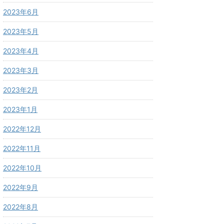
2023年6月
2023年5月
2023年4月
2023年3月
2023年2月
2023年1月
2022年12月
2022年11月
2022年10月
2022年9月
2022年8月