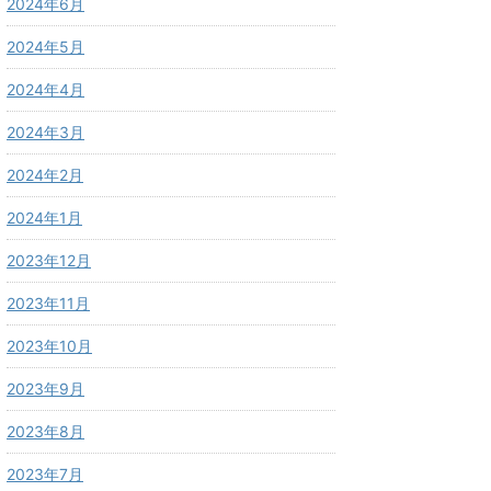
2024年6月
2024年5月
2024年4月
2024年3月
2024年2月
2024年1月
2023年12月
2023年11月
2023年10月
2023年9月
2023年8月
2023年7月