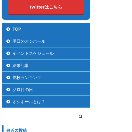
twitterはこちら
TOP
明日のオシホール
イベントスケジュール
結果記事
差枚ランキング
ゾロ目の日
オシホールとは？
最近の投稿