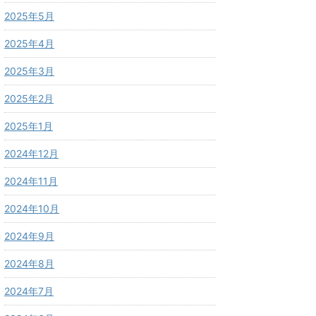
2025年5月
2025年4月
2025年3月
2025年2月
2025年1月
2024年12月
2024年11月
2024年10月
2024年9月
2024年8月
2024年7月