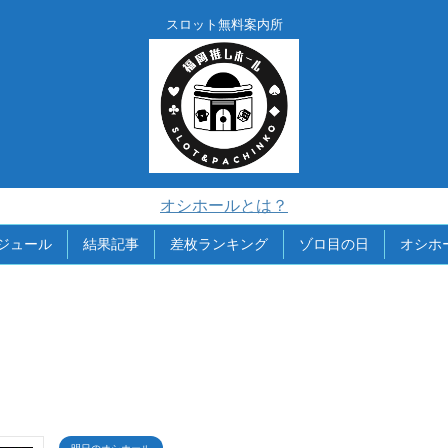
スロット無料案内所
オシホールとは？
ジュール
結果記事
差枚ランキング
ゾロ目の日
オシホ
明日のオシホール