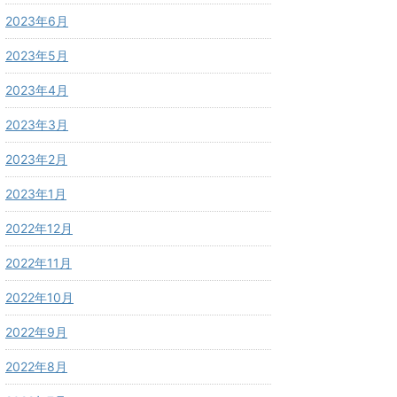
2023年6月
2023年5月
2023年4月
2023年3月
2023年2月
2023年1月
2022年12月
2022年11月
2022年10月
2022年9月
2022年8月