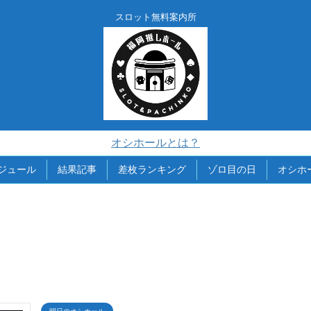
スロット無料案内所
オシホールとは？
ジュール
結果記事
差枚ランキング
ゾロ目の日
オシホ
明日のオシホール