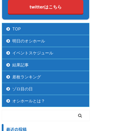
twitterはこちら
TOP
明日のオシホール
イベントスケジュール
結果記事
差枚ランキング
ゾロ目の日
オシホールとは？
最近の投稿