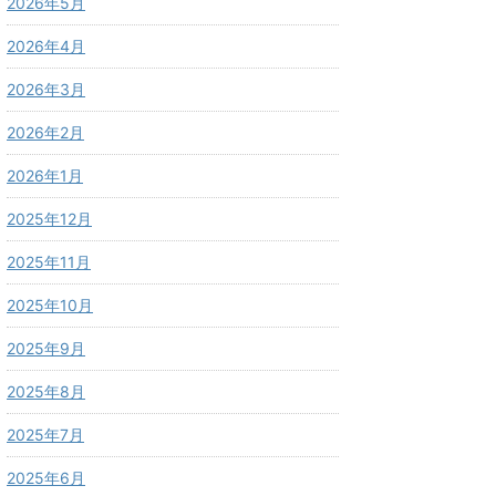
2026年5月
2026年4月
2026年3月
2026年2月
2026年1月
2025年12月
2025年11月
2025年10月
2025年9月
2025年8月
2025年7月
2025年6月