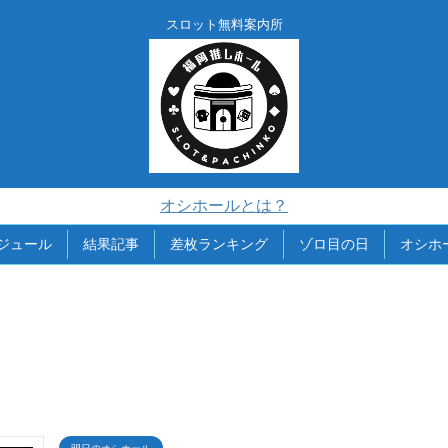
スロット無料案内所
オシホールとは？
ジュール
結果記事
差枚ランキング
ゾロ目の日
オシホ
明日のオシホール