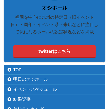
オシホール
福岡を中心に九州の特定日（旧イベント
日）・周年・イベント系・来店などに注目し
て気になるホールの設定状況などを掲載
twitterはこちら
TOP
明日のオシホール
イベントスケジュール
結果記事