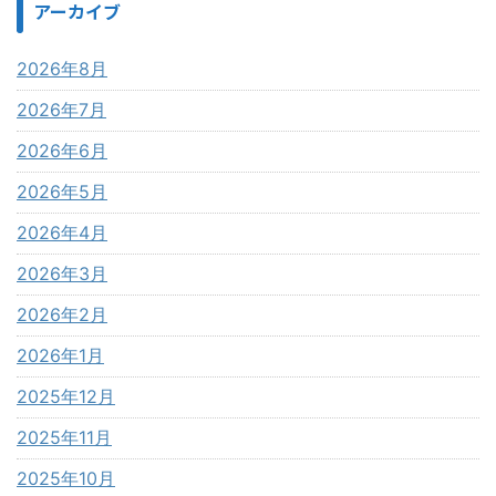
アーカイブ
2026年8月
2026年7月
2026年6月
2026年5月
2026年4月
2026年3月
2026年2月
2026年1月
2025年12月
2025年11月
2025年10月