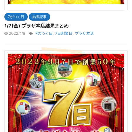
7がつく日
結果記事
1/7(金) プラザ本店結果まとめ
2022/1/8
7のつく日
,
7日創業日
,
プラザ本店