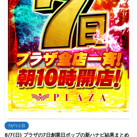
7がつく日
8/7(日) プラザの7日創業日ポップの新ハナビ結果まとめ