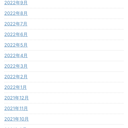
2022年9月
2022年8月
2022年7月
2022年6月
2022年5月
2022年4月
2022年3月
2022年2月
2022年1月
2021年12月
2021年11月
2021年10月