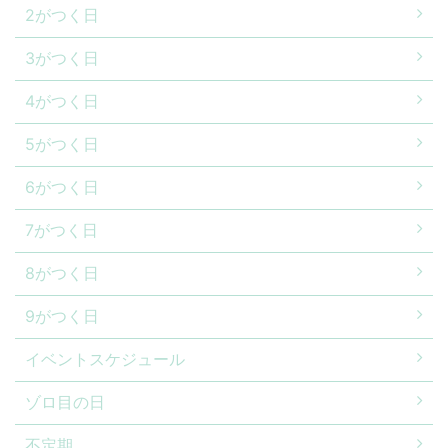
2がつく日
3がつく日
4がつく日
5がつく日
6がつく日
7がつく日
8がつく日
9がつく日
イベントスケジュール
ゾロ目の日
不定期