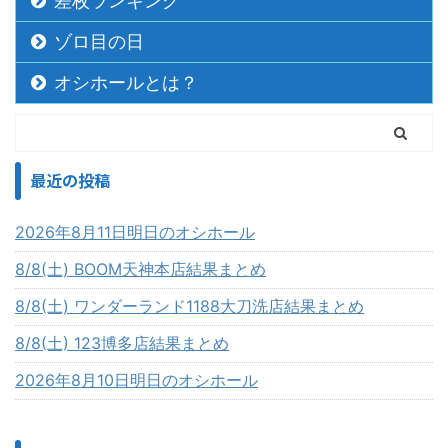
差枚ランキング
ゾロ目の日
オシホールとは？
最近の投稿
2026年8月11日明日のオシホール
8/8(土) BOOM天神本店結果まとめ
8/8(土) ワンダーランド1188大刀洗店結果まとめ
8/8(土) 123博多店結果まとめ
2026年8月10日明日のオシホール