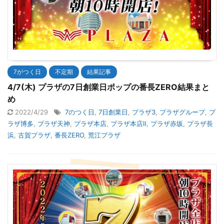
7がつく日
不定期
結果記事
4/7(木) プラザの7日創業日ポップの番長ZERO結果まと
め
2022/4/29
7のつく日
,
7日創業日
,
プラザ3
,
プラザグループ
,
プ
ラザ博多
,
プラザ天神
,
プラザ本店
,
プラザ本店Ⅱ
,
プラザ赤坂
,
プラザ長
浜
,
古賀プラザ
,
番長ZERO
,
荒江プラザ