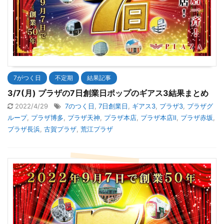
7がつく日
不定期
結果記事
3/7(月) プラザの7日創業日ポップのギアス3結果まとめ
2022/4/29
7のつく日
,
7日創業日
,
ギアス3
,
プラザ3
,
プラザグ
ループ
,
プラザ博多
,
プラザ天神
,
プラザ本店
,
プラザ本店Ⅱ
,
プラザ赤坂
,
プラザ長浜
,
古賀プラザ
,
荒江プラザ