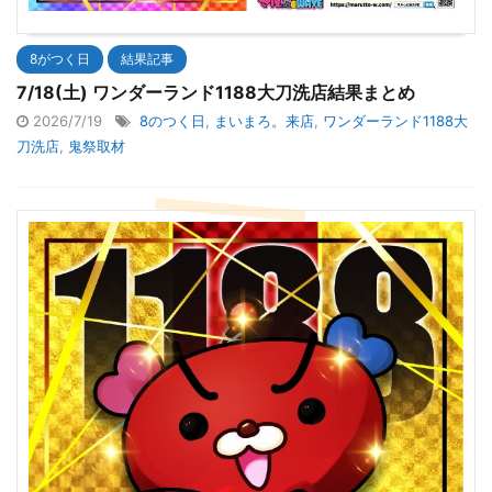
8がつく日
結果記事
7/18(土) ワンダーランド1188大刀洗店結果まとめ
2026/7/19
8のつく日
,
まいまろ。来店
,
ワンダーランド1188大
刀洗店
,
鬼祭取材