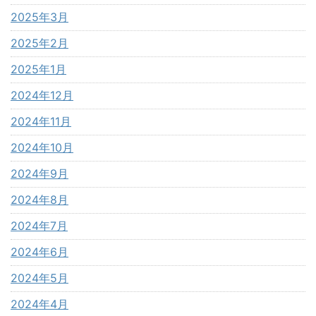
2025年3月
2025年2月
2025年1月
2024年12月
2024年11月
2024年10月
2024年9月
2024年8月
2024年7月
2024年6月
2024年5月
2024年4月