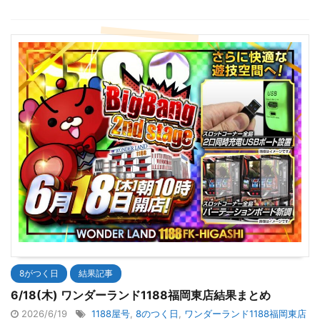
8がつく日
結果記事
6/18(木) ワンダーランド1188福岡東店結果まとめ
2026/6/19
1188屋号
,
8のつく日
,
ワンダーランド1188福岡東店