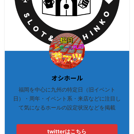
オシホール
福岡を中心に九州の特定日（旧イベント
日）・周年・イベント系・来店などに注目し
て気になるホールの設定状況などを掲載
twitterはこちら