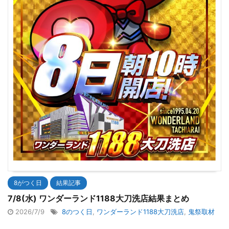
8がつく日
結果記事
7/8(水) ワンダーランド1188大刀洗店結果まとめ
2026/7/9
8のつく日
,
ワンダーランド1188大刀洗店
,
鬼祭取材