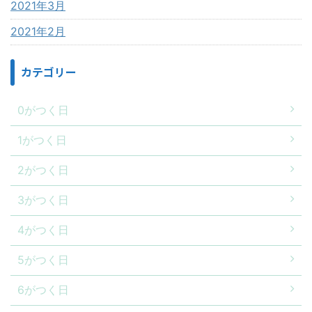
2021年3月
2021年2月
カテゴリー
0がつく日
1がつく日
2がつく日
3がつく日
4がつく日
5がつく日
6がつく日