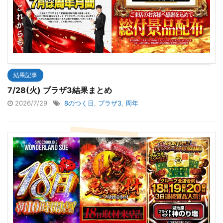
結果記事
7/28(火) プラザ3結果まとめ
2026/7/29
8のつく日
,
プラザ3
,
周年