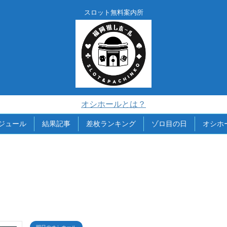
スロット無料案内所
オシホールとは？
ジュール
結果記事
差枚ランキング
ゾロ目の日
オシホ
明日のオシホール