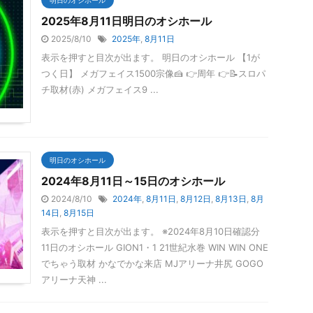
2025年8月11日明日のオシホール
2025/8/10
2025年
,
8月11日
表示を押すと目次が出ます。 明日のオシホール 【1が
つく日】 メガフェイス1500宗像🍰 👉周年 👉📝スロパ
チ取材(赤) メガフェイス9 ...
明日のオシホール
2024年8月11日～15日のオシホール
2024/8/10
2024年
,
8月11日
,
8月12日
,
8月13日
,
8月
14日
,
8月15日
表示を押すと目次が出ます。 ※2024年8月10日確認分
11日のオシホール GION1・1 21世紀水巻 WIN WIN ONE
でちゃう取材 かなでかな来店 MJアリーナ井尻 GOGO
アリーナ天神 ...