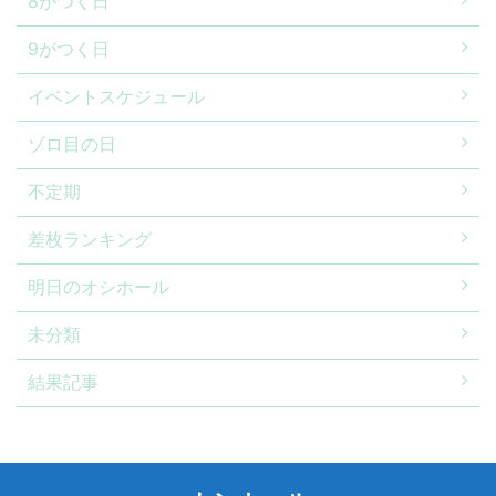
8がつく日
9がつく日
イベントスケジュール
ゾロ目の日
不定期
差枚ランキング
明日のオシホール
未分類
結果記事