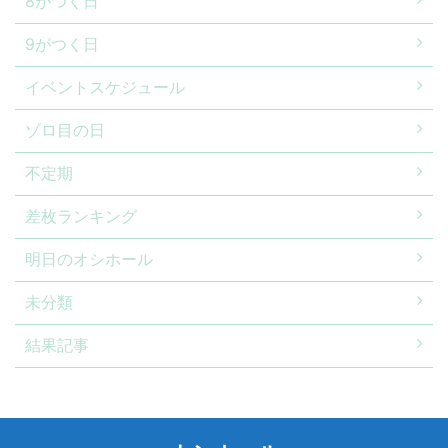
8がつく日
9がつく日
イベントスケジュール
ゾロ目の日
不定期
差枚ランキング
明日のオシホール
未分類
結果記事