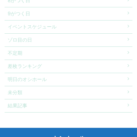
8がつく日
9がつく日
イベントスケジュール
ゾロ目の日
不定期
差枚ランキング
明日のオシホール
未分類
結果記事