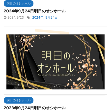
明日のオシホール
2024年9月24日明日のオシホール
2024/9/23
2024年
,
9月24日
明日のオシホール
2023年9月24日明日のオシホール