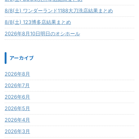
8/8(土) ワンダーランド1188大刀洗店結果まとめ
8/8(土) 123博多店結果まとめ
2026年8月10日明日のオシホール
アーカイブ
2026年8月
2026年7月
2026年6月
2026年5月
2026年4月
2026年3月