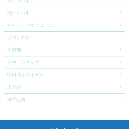
8がつく日
9がつく日
イベントスケジュール
ゾロ目の日
不定期
差枚ランキング
明日のオシホール
未分類
結果記事