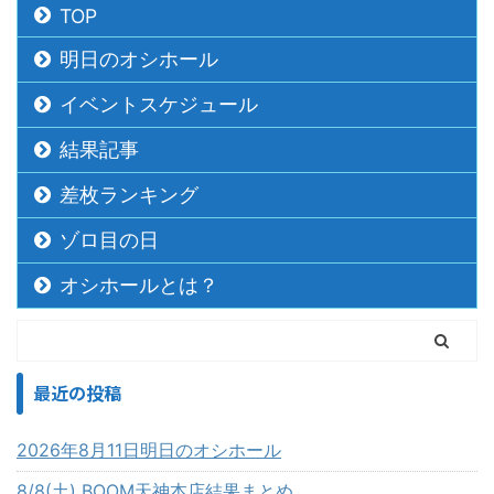
TOP
明日のオシホール
イベントスケジュール
結果記事
差枚ランキング
ゾロ目の日
オシホールとは？
最近の投稿
2026年8月11日明日のオシホール
8/8(土) BOOM天神本店結果まとめ