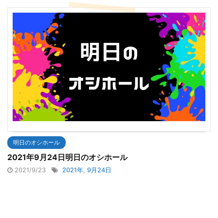
明日のオシホール
2021年9月24日明日のオシホール
2021/9/23
2021年
,
9月24日