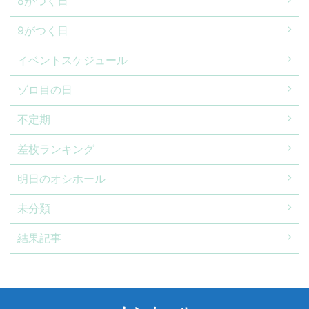
8がつく日
9がつく日
イベントスケジュール
ゾロ目の日
不定期
差枚ランキング
明日のオシホール
未分類
結果記事