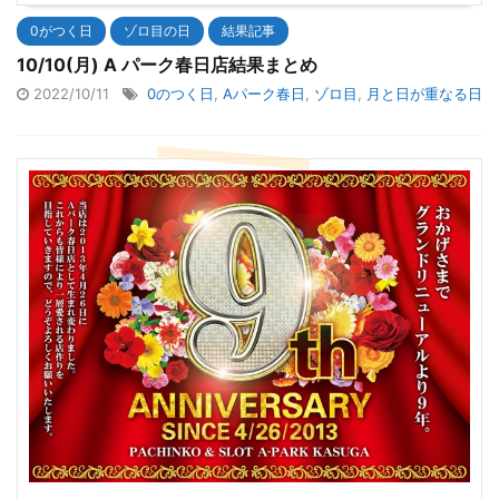
0がつく日
ゾロ目の日
結果記事
10/10(月) A パーク春日店結果まとめ
2022/10/11
0のつく日
,
Aパーク春日
,
ゾロ目
,
月と日が重なる日