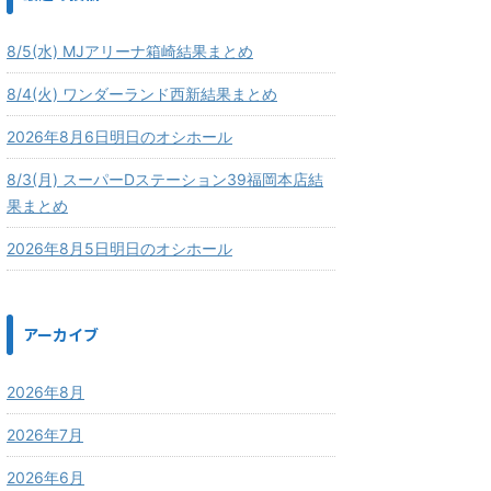
8/5(水) MJアリーナ箱崎結果まとめ
8/4(火) ワンダーランド西新結果まとめ
2026年8月6日明日のオシホール
8/3(月) スーパーDステーション39福岡本店結
果まとめ
2026年8月5日明日のオシホール
アーカイブ
2026年8月
2026年7月
2026年6月