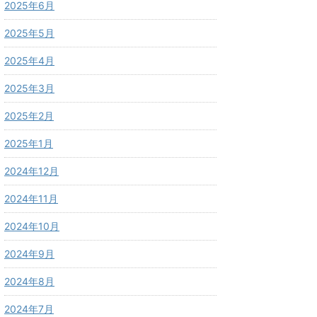
2025年6月
2025年5月
2025年4月
2025年3月
2025年2月
2025年1月
2024年12月
2024年11月
2024年10月
2024年9月
2024年8月
2024年7月