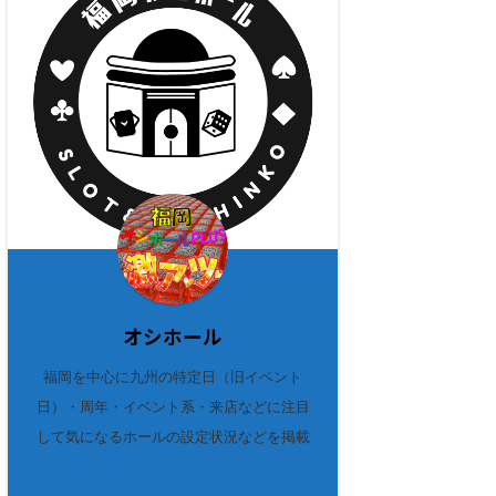
オシホール
福岡を中心に九州の特定日（旧イベント
日）・周年・イベント系・来店などに注目
して気になるホールの設定状況などを掲載