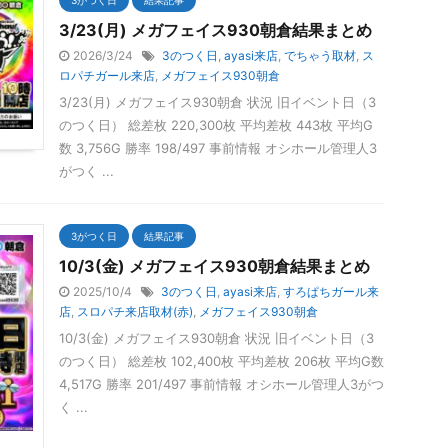
3/23(月) メガフェイス930朝倉結果まとめ
2026/3/24
3のつく日
,
ayasi来店
,
でちゃう取材
,
ス
ロパチガール来店
,
メガフェイス930朝倉
3/23(月) メガフェイス930朝倉 状況 旧イベント日（3
のつく日） 総差枚 220,300枚 平均差枚 443枚 平均G
数 3,756G 勝率 198/497 事前情報 オシホール管理人3
がつく ...
3がつく日
結果記事
10/3(金) メガフェイス930朝倉結果まとめ
2025/10/4
3のつく日
,
ayasi来店
,
すろぱちガール来
店
,
スロパチ来店取材(赤)
,
メガフェイス930朝倉
10/3(金) メガフェイス930朝倉 状況 旧イベント日（3
のつく日） 総差枚 102,400枚 平均差枚 206枚 平均G数
4,517G 勝率 201/497 事前情報 オシホール管理人3がつ
く ...