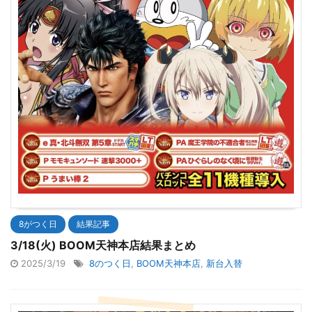
8がつく日
結果記事
3/18(火) BOOM天神本店結果まとめ
2025/3/19
8のつく日
,
BOOM天神本店
,
新台入替