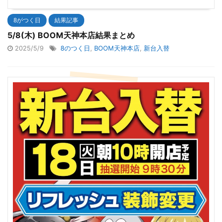
8がつく日
結果記事
5/8(木) BOOM天神本店結果まとめ
2025/5/9
8のつく日
,
BOOM天神本店
,
新台入替