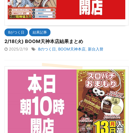
8がつく日
結果記事
2/18(火) BOOM天神本店結果まとめ
2025/2/19
8のつく日
,
BOOM天神本店
,
新台入替