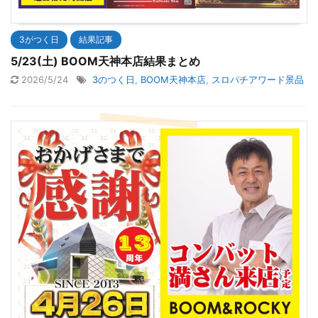
3がつく日
結果記事
5/23(土) BOOM天神本店結果まとめ
2026/5/24
3のつく日
,
BOOM天神本店
,
スロパチアワード景品