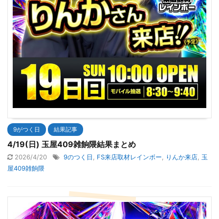
9がつく日
結果記事
4/19(日) 玉屋409雑餉隈結果まとめ
2026/4/20
9のつく日
,
FS来店取材レインボー
,
りんか来店
,
玉
屋409雑餉隈