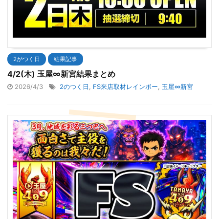
2がつく日
結果記事
4/2(木) 玉屋∞新宮結果まとめ
2026/4/3
2のつく日
,
FS来店取材レインボー
,
玉屋∞新宮