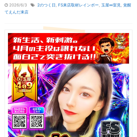
2026/6/3
2のつく日
,
FS来店取材レインボー
,
玉屋∞室見
,
覚醒
てえんだ来店