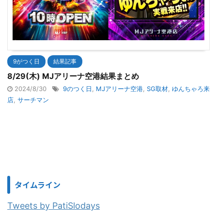
9がつく日
結果記事
8/29(木) MJアリーナ空港結果まとめ
2024/8/30
9のつく日
,
MJアリーナ空港
,
SG取材
,
ゆんちゃろ来
店
,
サーチマン
タイムライン
Tweets by PatiSlodays