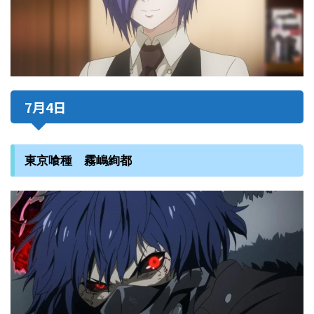
7月4日
東京喰種 霧嶋絢都