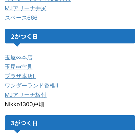
MJアリーナ井尻
スペース666
2がつく日
玉屋∞本店
玉屋∞室見
プラザ本店Ⅱ
ワンダーランド香椎Ⅱ
MJアリーナ板付
Nikko1300戸畑
3がつく日