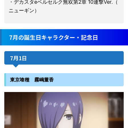
・デカスタeベルセルク無双第2章 10連撃Ver.（
ニューギン）
7月の誕生日キャラクター・記念日
7月1日
東京喰種 霧嶋董香