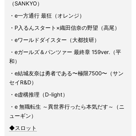
（SANKYO）
・e一方通行 最狂（オレンジ）
・P入るんスタート×織田信奈の野望（高尾）
・eワールドダイスター（大都技研）
・eガールズ＆パンツァー 最終章 159ver.（平
和）
・e結城友奈は勇者である〜極限7500〜（サン
セイR&D）
・e虚構推理（D-light）
・e 無職転生 ～異世界行ったら本気だす～（ニ
ューギン）
◆スロット