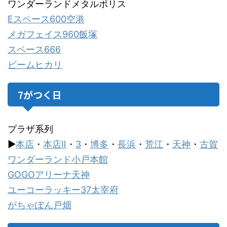
ワンダーランドメタルポリス
Eスペース600空港
メガフェイス960飯塚
スペース666
ビームヒカリ
7がつく日
プラザ系列
▶
本店
・
本店Ⅱ
・
3
・
博多
・
長浜
・
荒江
・
天神
・
古賀
ワンダーランド小戸本館
GOGOアリーナ天神
ユーコーラッキー37太宰府
がちゃぽん戸畑