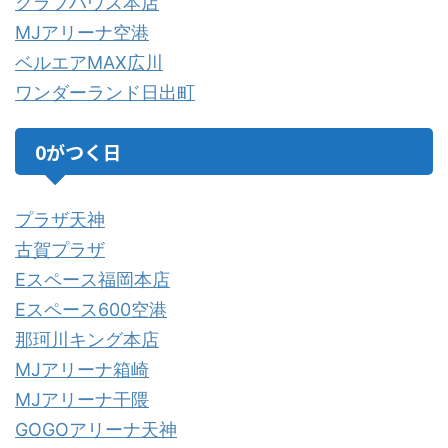
クラブハウス本店
MJアリーナ空港
ベルエアMAX広川
ワンダーランド日出町
0がつく日
プラザ天神
古賀プラザ
Eスペース福岡本店
Eスペース600空港
那珂川キング本店
MJアリーナ箱崎
MJアリーナ干隈
GOGOアリーナ天神