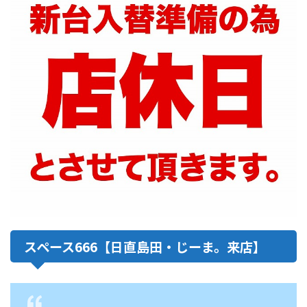
スペース666【日直島田・じーま。来店】