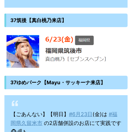
37筑後【真白桃乃来店】
37ゆめパーク【Mayu・サッキーナ来店】
【ごあんない】【明日】
#6月23日
(金)は
#福
岡県久留米市
の2店舗併設のお店にて実践です
🐵🌈♪