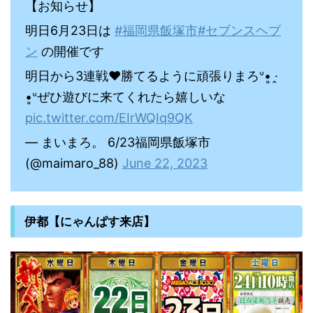
【お知らせ】
明日6月23日は
#福岡県飯塚市
#セブンスヘブ
ン
の開催です
明日から3連戦❤️‍勝てるように頑張りまろᐡ•͈ ·̭
•͈ᐡぜひ遊びに来てくれたら嬉しいな
pic.twitter.com/EIrWQIq9QK
— まいまろ。 6/23福岡県飯塚市
(@maimaro_88)
June 22, 2023
伊都【にゃんぱす来店】