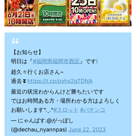
【お知らせ】
明日は『
#福岡県福岡市西区
』です❕
超久々行くお店さん~
過去⏬
https://t.co/oyhx2gTDNA
最近の状況わからんけど勝ちたいです
ではお時間ある方・場所わかる方はよろしく
お願いします^.ˬ.^
#スロット
#パチンコ
— にゃんぱす.@がっぽし
(@dechau_nyannpas)
June 22, 2023