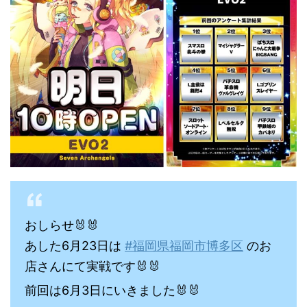
おしらせ🐰🐰
あした6月23日は
#福岡県福岡市博多区
のお
店さんにて実戦です🐰🐰
前回は6月3日にいきました🐰🐰