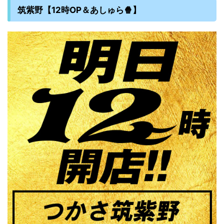
筑紫野【12時OP＆あしゅら🍿】