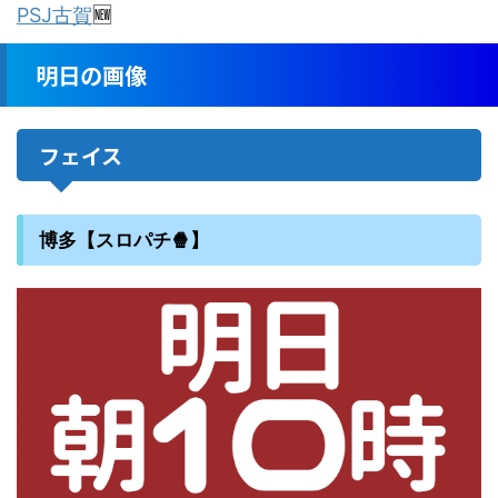
PSJ古賀
🆕
明日の画像
フェイス
博多【スロパチ🍿】