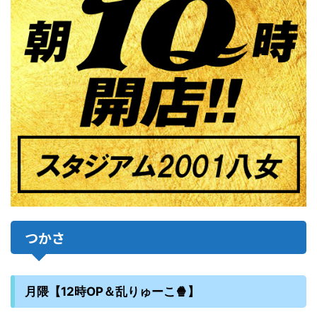
つかさ
月隈【12時OP＆乱りゅーこ🍿】