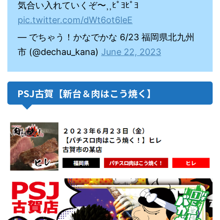
気合い入れていくぞ〜⸒⸒ﾋﾟﾖﾋﾟﾖ
pic.twitter.com/dWt6ot6leE
— でちゃう！かなでかな 6/23 福岡県北九州
市 (@dechau_kana)
June 22, 2023
PSJ古賀【新台＆肉はこう焼く】