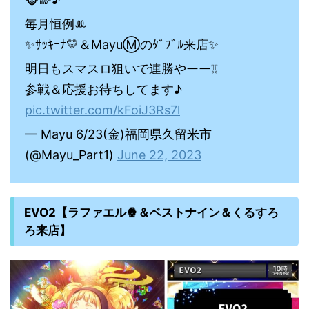
毎月恒例ꔛ
✨ｻｯｷｰﾅ💛＆MayuⓂ️のﾀﾞﾌﾞﾙ来店✨
明日もスマスロ狙いで連勝やーー❕❕
参戦＆応援お待ちしてます♪
pic.twitter.com/kFoiJ3Rs7l
— Mayu 6/23(金)福岡県久留米市
(@Mayu_Part1)
June 22, 2023
EVO2【ラファエル🍿＆ベストナイン＆くるすろ
ろ来店】