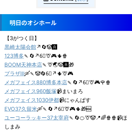
明日のオシホール
【3がつく日】
黒崎太陽会館
↗️🔄🤡🅰️
123博多
🍡🔄↗️6⃣🦒🎮🌵🍿
BOOM天神本店
🍡🦒🌏🤡🅰️🎁
プラザⅢ
🛶🍡🤡🔄6⃣↗️🌵🦒🎮
メガフェイス880博多本店
🍡🔄↗️6⃣🦒🎮🌹🍿
メガフェイス960飯塚
📹まいまろ
メガフェイス1030伊都
📹にゃんぱす
EVO37久留米
🛶🍡🔄↗️6⃣🦒🎮🌵🎁🆕
ユーコーラッキー37太宰府
🍡🔄🍊🦒🤡📍🌈🍿🍿📹ほ
しまみ