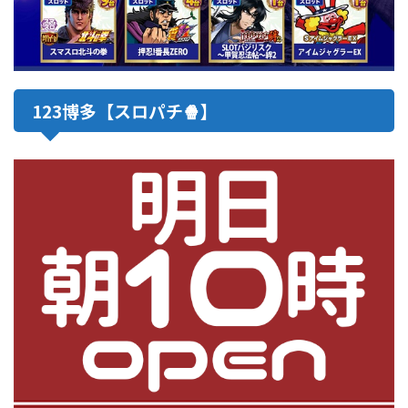
123博多【スロパチ🍿】