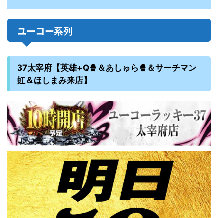
ユーコー系列
37太宰府【英雄+Q🍿＆あしゅら🍿＆サーチマン
虹＆ほしまみ来店】