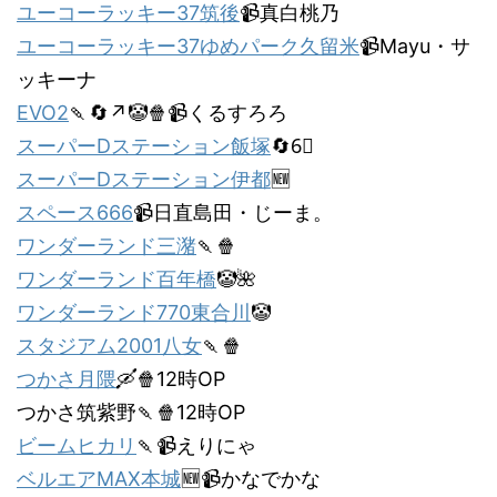
ユーコーラッキー37筑後
📹真白桃乃
ユーコーラッキー37ゆめパーク久留米
📹Mayu・サ
ッキーナ
EVO2
🍡🔄↗️🤡🍿📹くるすろろ
スーパーDステーション飯塚
🔄6⃣
スーパーDステーション伊都
🆕
スペース666
📹日直島田・じーま。
ワンダーランド三潴
🍡🍿
ワンダーランド百年橋
🤡🌺
ワンダーランド770東合川
🤡
スタジアム2001八女
🍡🍿
つかさ月隈
🛶🍿12時OP
つかさ筑紫野🍡🍿12時OP
ビームヒカリ
🍡📹えりにゃ
ベルエアMAX本城
🆕📹かなでかな