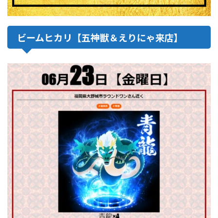
ビームヒカリ【五神獣＆えりにゃ来店】