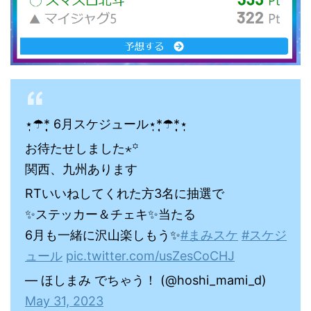
⋆̩☂︎*̣̩ 6月スケジュール⋆̩*̣̩☂︎*̣̩⋆̩
お待たせしました⋆꙳
関西、九州あります
RTいいねしてくれた方3名に抽選で
✨ステッカー＆チェキ✨当たる
6月も一緒に沢山楽しもう✨
#まみスケ
#スケジ
ュール
pic.twitter.com/usZesCoCHJ
— ほしまみ でちゃう！ (@hoshi_mami_d)
May 31, 2023