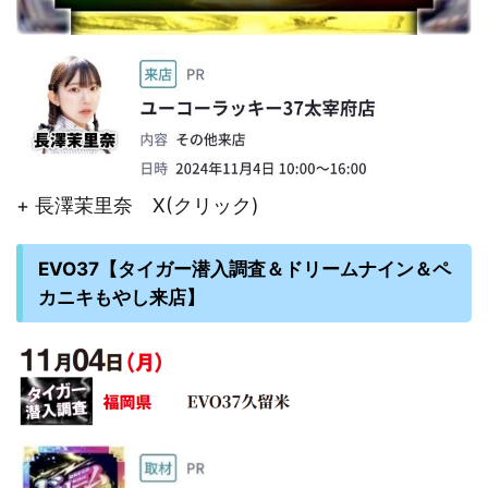
+ 長澤茉里奈 X(クリック)
EVO37【タイガー潜入調査＆ドリームナイン＆ペ
カニキもやし来店】