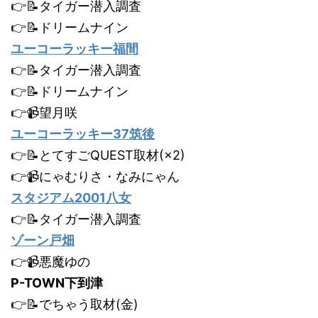
👉📝タイガー潜入調査
👉📝ドリームナイン
ユーコーラッキー福間
👉📝タイガー潜入調査
👉📝ドリームナイン
👉📹望月咲
ユーコーラッキー37筑後
👉📝とてすごQUEST取材(×2)
👉📹にゃむりさ・なみにゃん
スタジアム2001八女
👉📝タイガー潜入調査
ゾーン戸畑
👉📹悪魔ゆの
P-TOWN下到津
👉📝でちゃう取材(金)