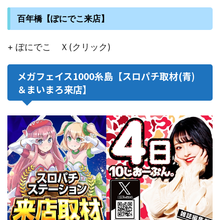
百年橋【ぽにでこ来店】
+ ぽにでこ Ｘ(クリック)
メガフェイス1000糸島【スロパチ取材(青)
＆まいまろ来店】