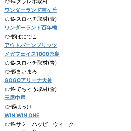
👉📝グラレポ取材
ワンダーランド南ヶ丘
👉📝スロパチ取材(青)
ワンダーランド百年橋
👉📹ぽにでこ
アウトバーンブリッツ
メガフェイス1000糸島
👉📝スロパチ取材(青)
👉📹まいまろ
GOGOアリーナ天神
👉📝でちゃう取材(金)
玉屋中尾
👉📹はっけ
WIN WIN ONE
👉📝サミーハッピーウィーク