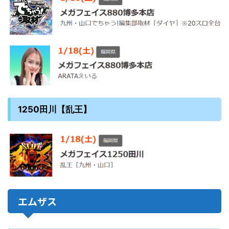
1250田川【乱王】
エムザス