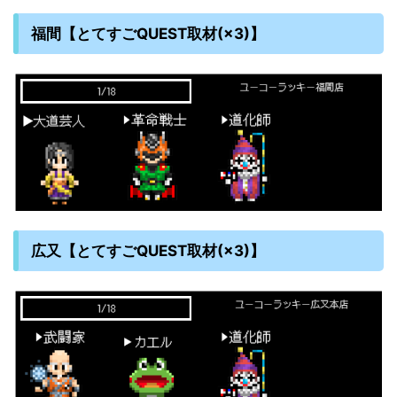
福間【とてすごQUEST取材(×3)】
広又【とてすごQUEST取材(×3)】