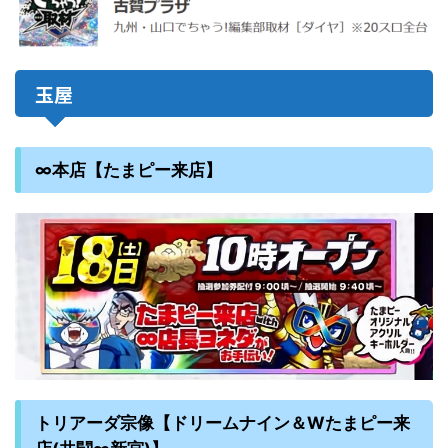
玉屋
∞本店【たまピー来店】
トリアーダ宗像【ドリームナイン＆Wたまピー来