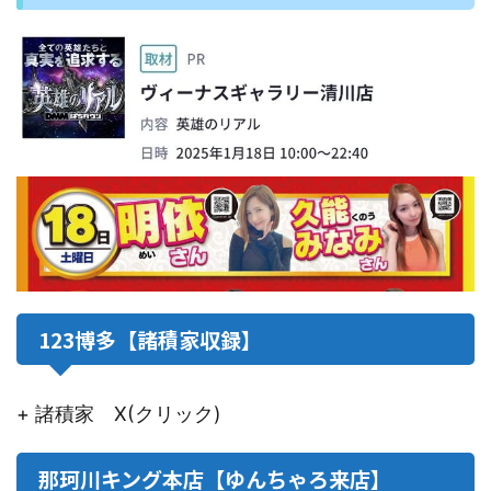
123博多【諸積家収録】
+ 諸積家 X(クリック)
那珂川キング本店【ゆんちゃろ来店】