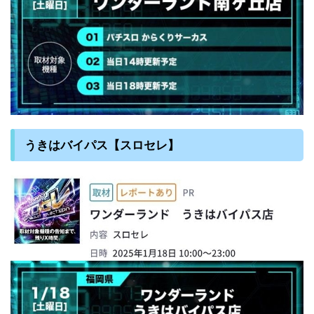
うきはバイパス【スロセレ】