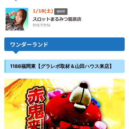
ワンダーランド
1188福岡東【グラレポ取材＆山田ハウス来店】