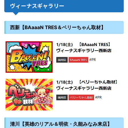
ヴィーナスギャラリー
西新【BAaaaN TRES＆ベリーちゃん取材】
清川【英雄のリアル＆明依・久能みなみ来店】