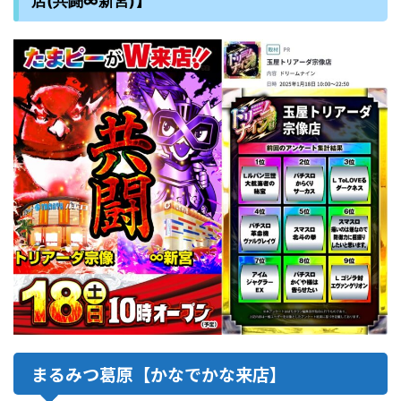
店(共闘∞新宮)】
まるみつ葛原【かなでかな来店】