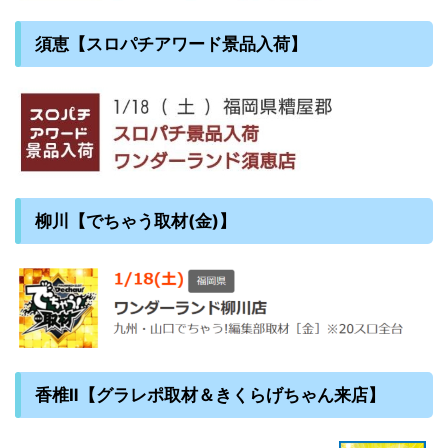
須恵【スロパチアワード景品入荷】
柳川【でちゃう取材(金)】
香椎Ⅱ【グラレポ取材＆きくらげちゃん来店】