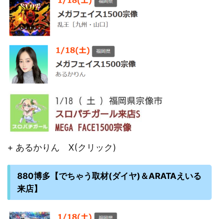
+ あるかりん X(クリック)
880博多【でちゃう取材(ダイヤ)＆ARATAえいる
来店】