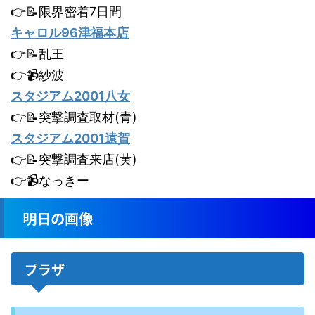
👉📝限界密着7日間
キャロル96津福本店
👉📝乱王
👉📹紗波
スタジアム2001八女
👉📝突撃調査取材(青)
スタジアム2001遠賀
👉📝突撃調査来店(黄)
👉📹なっきー
明日の画像
プラザ