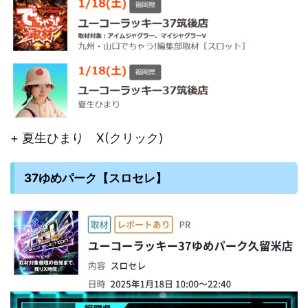
+ 夏生ひまり X(クリック)
37ゆめパーク【スロセレ】