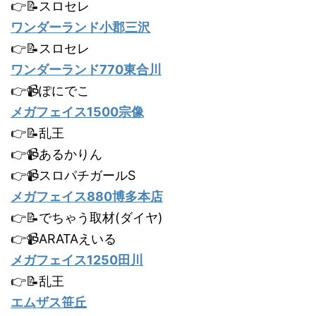
👉📝スロセレ
ワンダーランド小郡三沢
👉📝スロセレ
ワンダーランド770東合川
👉📹ぽにでこ
メガフェイス1500宗像
👉📝乱王
👉📹あるかりん
👉📹スロパチガールS
メガフェイス880博多本店
👉📝でちゃう取材(ダイヤ)
👉📹ARATAえいる
メガフェイス1250田川
👉📝乱王
エムザス笹丘