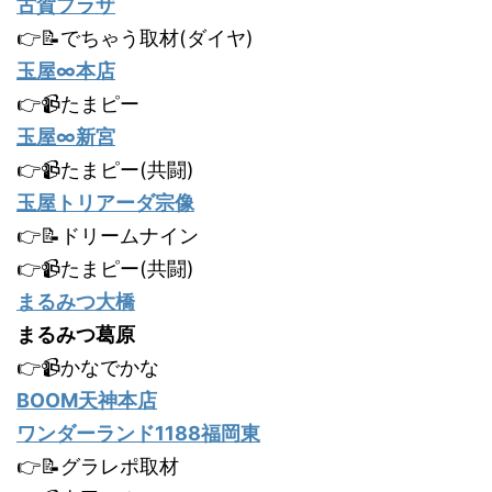
古賀プラザ
👉📝でちゃう取材(ダイヤ)
玉屋∞本店
👉📹たまピー
玉屋∞新宮
👉📹たまピー(共闘)
玉屋トリアーダ宗像
👉📝ドリームナイン
👉📹たまピー(共闘)
まるみつ大橋
まるみつ葛原
👉📹かなでかな
BOOM天神本店
ワンダーランド1188福岡東
👉📝グラレポ取材