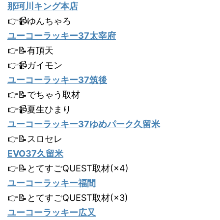
那珂川キング本店
👉📹ゆんちゃろ
ユーコーラッキー37太宰府
👉📝有頂天
👉📹ガイモン
ユーコーラッキー37筑後
👉📝でちゃう取材
👉📹夏生ひまり
ユーコーラッキー37ゆめパーク久留米
👉📝スロセレ
EVO37久留米
👉📝とてすごQUEST取材(×4)
ユーコーラッキー福間
👉📝とてすごQUEST取材(×3)
ユーコーラッキー広又