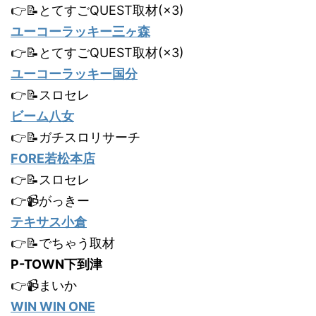
👉📝とてすごQUEST取材(×3)
ユーコーラッキー三ヶ森
👉📝とてすごQUEST取材(×3)
ユーコーラッキー国分
👉📝スロセレ
ビーム八女
👉📝ガチスロリサーチ
FORE若松本店
👉📝スロセレ
👉📹がっきー
テキサス小倉
👉📝でちゃう取材
P-TOWN下到津
👉📹まいか
WIN WIN ONE