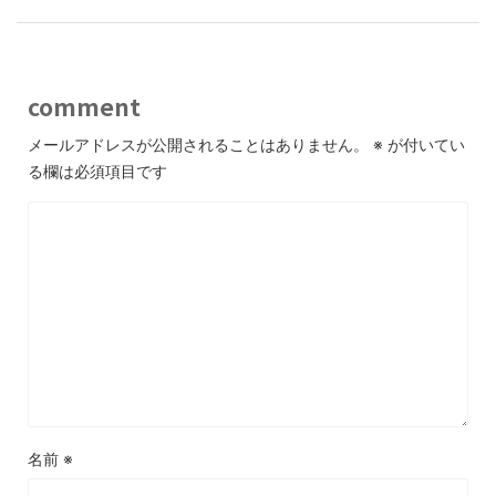
comment
メールアドレスが公開されることはありません。
※
が付いてい
る欄は必須項目です
名前
※