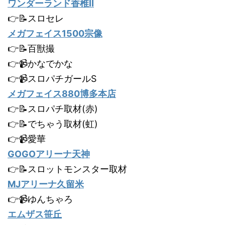
ワンダーランド香椎Ⅱ
👉📝スロセレ
メガフェイス1500宗像
👉📝百獣撮
👉📹かなでかな
👉📹スロパチガールS
メガフェイス880博多本店
👉📝スロパチ取材(赤)
👉📝でちゃう取材(虹)
👉📹愛華
GOGOアリーナ天神
👉📝スロットモンスター取材
MJアリーナ久留米
👉📹ゆんちゃろ
エムザス笹丘