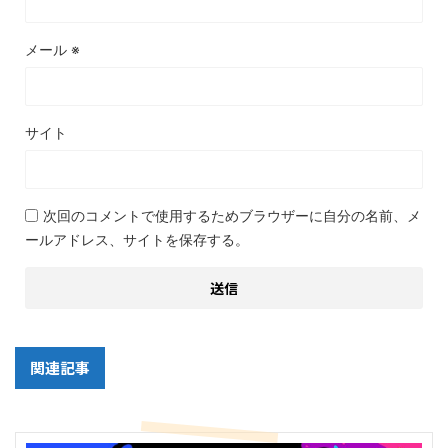
メール
※
サイト
次回のコメントで使用するためブラウザーに自分の名前、メ
ールアドレス、サイトを保存する。
関連記事