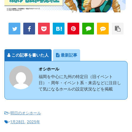
この記事を書いた人
最新記事
オシホール
福岡を中心に九州の特定日（旧イベント
日）・周年・イベント系・来店などに注目し
て気になるホールの設定状況などを掲載
-
明日のオシホール
-
1月28日
,
2025年