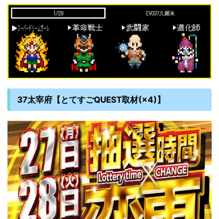
37太宰府【とてすごQUEST取材(×4)】