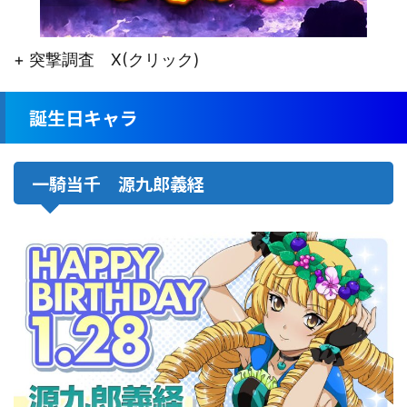
+ 突撃調査 X(クリック)
誕生日キャラ
一騎当千 源九郎義経