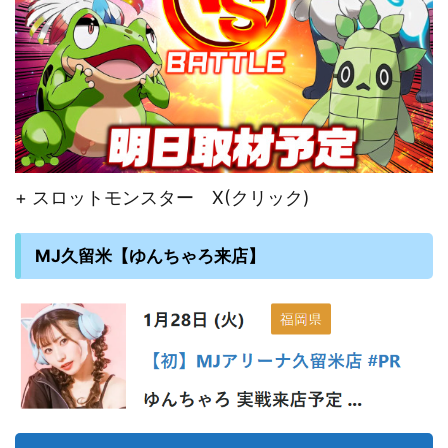
+ スロットモンスター X(クリック)
MJ久留米【ゆんちゃろ来店】