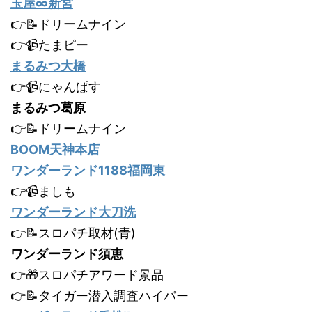
玉屋∞新宮
👉📝ドリームナイン
👉📹たまピー
まるみつ大橋
👉📹にゃんぱす
まるみつ葛原
👉📝ドリームナイン
BOOM天神本店
ワンダーランド1188福岡東
👉📹ましも
ワンダーランド大刀洗
👉📝スロパチ取材(青)
ワンダーランド須恵
👉🎁スロパチアワード景品
👉📝タイガー潜入調査ハイパー