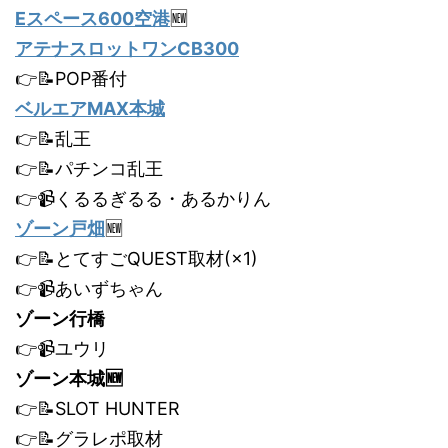
Eスペース600空港
🆕
アテナスロットワンCB300
👉📝POP番付
ベルエアMAX本城
👉📝乱王
👉📝パチンコ乱王
👉📹くるるぎるる・あるかりん
ゾーン戸畑
🆕
👉📝とてすごQUEST取材(×1)
👉📹あいずちゃん
ゾーン行橋
👉📹ユウリ
ゾーン本城🆕
👉📝SLOT HUNTER
👉📝グラレポ取材