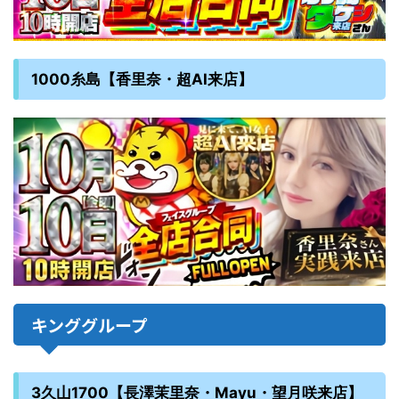
1000糸島【香里奈・超AI来店】
キンググループ
3久山1700【長澤茉里奈・Mayu・望月咲来店】