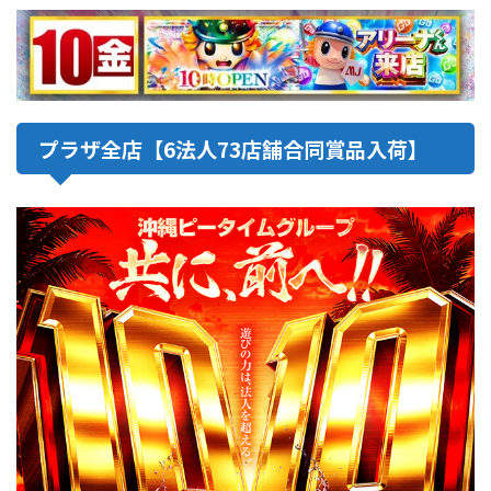
プラザ全店【6法人73店舗合同賞品入荷】