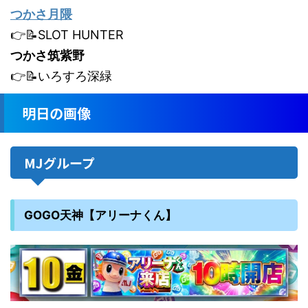
つかさ月隈
👉📝SLOT HUNTER
つかさ筑紫野
👉📝いろすろ深緑
明日の画像
MJグループ
GOGO天神【アリーナくん】