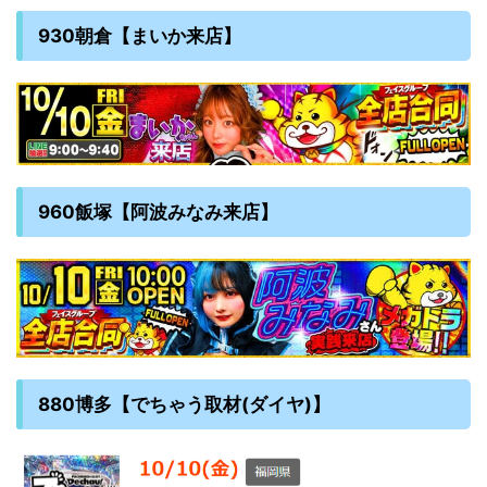
930朝倉【まいか来店】
960飯塚【阿波みなみ来店】
880博多【でちゃう取材(ダイヤ)】