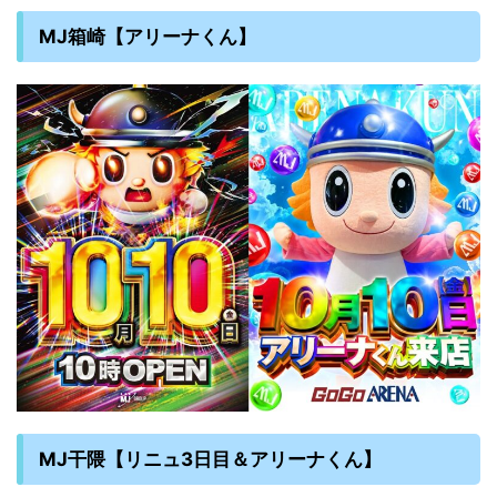
MJ箱崎【アリーナくん】
MJ干隈【リニュ3日目＆アリーナくん】