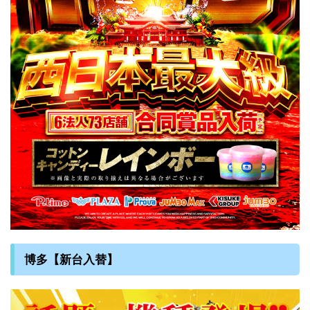
博多【新台入替】