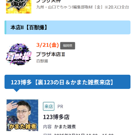
本店Ⅱ【百獣撮】
123博多【裏123の日＆かまた雑煮来店】