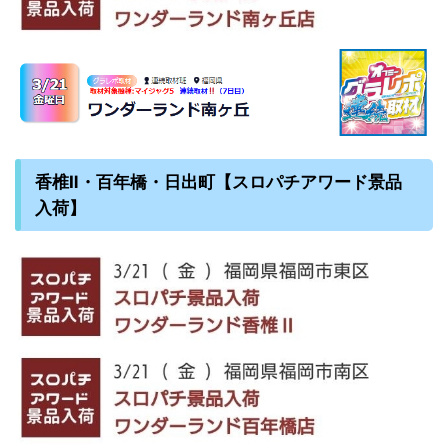
香椎Ⅱ・百年橋・日出町【スロパチアワード景品
入荷】