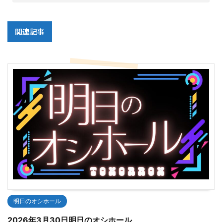
関連記事
明日のオシホール
2026年3月30日明日のオシホール