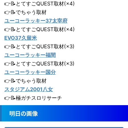
👉📝とてすごQUEST取材(×4)
👉📝でちゃう取材
ユーコーラッキー37太宰府
👉📝とてすごQUEST取材(×4)
EVO37久留米
👉📝とてすごQUEST取材(×3)
ユーコーラッキー福間
👉📝とてすごQUEST取材(×3)
ユーコーラッキー国分
👉📝でちゃう取材
スタジアム2001八女
👉📝極ガチスロリサーチ
明日の画像