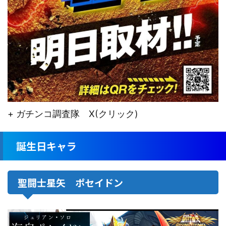
+ ガチンコ調査隊 X(クリック)
誕生日キャラ
聖闘士星矢 ポセイドン