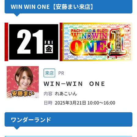
WIN WIN ONE【安藤まい来店】
ワンダーランド