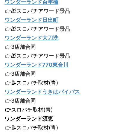
ワンダーランド百年橋
👉🎁スロパチアワード景品
ワンダーランド日出町
👉🎁スロパチアワード景品
ワンダーランド大刀洗
👉3店舗合同
👉🎁スロパチアワード景品
ワンダーランド770東合川
👉3店舗合同
👉📝スロパチ取材(青)
ワンダーランドうきはバイパス
👉3店舗合同
👉
スロパチ取材(青)
ワンダーランド須恵
👉📝スロパチ取材(青)