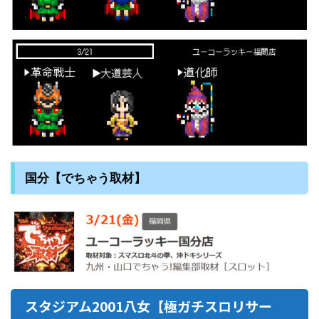
国分【でちゃう取材】
スタジアム2001八女【極ガチスロリサー