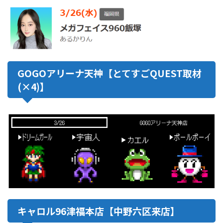
GOGOアリーナ天神【とてすごQUEST取材
(×4)】
キャロル96津福本店【中野六区来店】