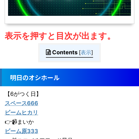
表示を押すと目次が出ます。
Contents
[
表示
]
明日のオシホール
【6がつく日】
スペース666
ビームヒカリ
👉📹まいか
ビーム原333