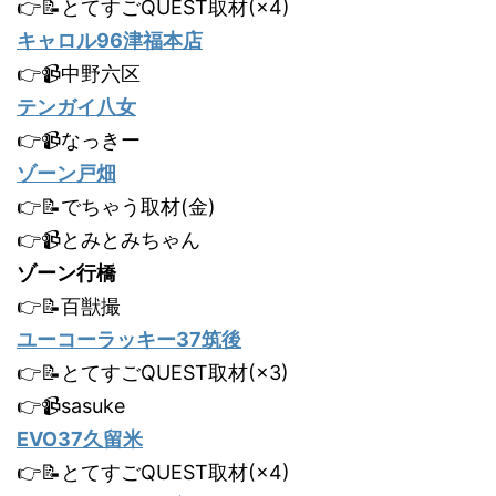
👉📝とてすごQUEST取材(×4)
キャロル96津福本店
👉📹中野六区
テンガイ八女
👉📹なっきー
ゾーン戸畑
👉📝でちゃう取材(金)
👉📹とみとみちゃん
ゾーン行橋
👉📝百獣撮
ユーコーラッキー37筑後
👉📝とてすごQUEST取材(×3)
👉📹sasuke
EVO37久留米
👉📝とてすごQUEST取材(×4)