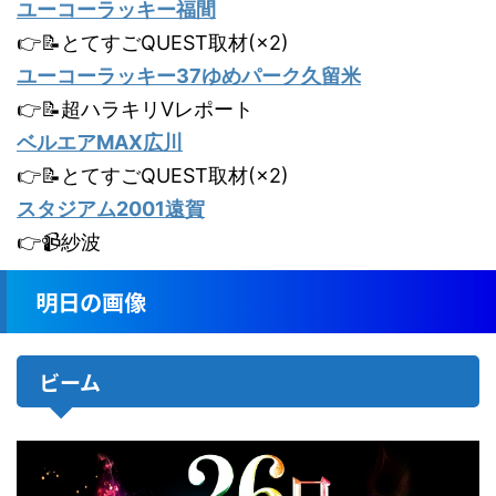
ユーコーラッキー福間
👉📝とてすごQUEST取材(×2)
ユーコーラッキー37ゆめパーク久留米
👉📝超ハラキリVレポート
ベルエアMAX広川
👉📝とてすごQUEST取材(×2)
スタジアム2001遠賀
👉📹紗波
明日の画像
ビーム