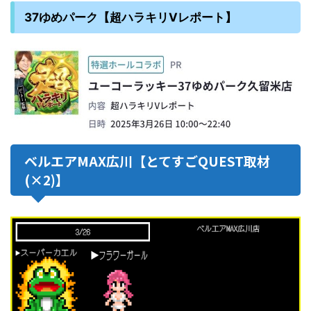
37ゆめパーク【超ハラキリVレポート】
ベルエアMAX広川【とてすごQUEST取材
(×2)】