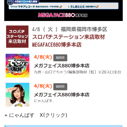
+ にゃんぱす X(クリック)