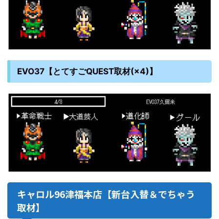
EVO37【とてすごQUEST取材(×4)】
キャロル96津福本店【新台入替＆でちゃう
取材】