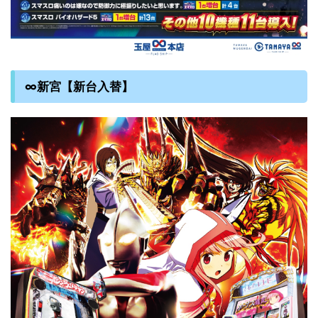
∞新宮【新台入替】