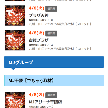
MJグループ
MJ干隈【でちゃう取材】