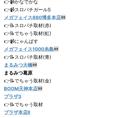
👉📹かなでかな
👉📹スロパチガールS
メガフェイス880博多本店
🆕
👉📝スロパチ取材(赤)
👉📝でちゃう取材(虹)
👉📹にゃんぱす
メガフェイス1000糸島
🆕
👉📝スロパチ取材(青)
まるみつ大橋
🆕
まるみつ葛原
👉📝でちゃう取材(金)
BOOM天神本店
🆕
プラザ3
👉📝でちゃう取材
プラザ本店Ⅱ