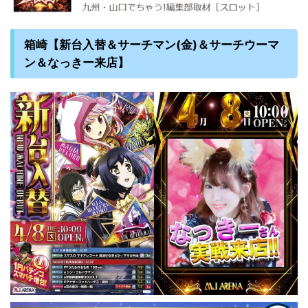
箱崎【新台入替＆サーチマン(金)＆サーチウーマ
ン＆なっきー来店】