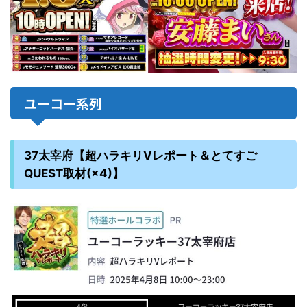
ユーコー系列
37太宰府【超ハラキリVレポート＆とてすご
QUEST取材(×4)】