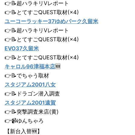
👉📝超ハラキリVレポート
👉📝とてすごQUEST取材(×4)
ユーコーラッキー37ゆめパーク久留米
👉📝超ハラキリVレポート
👉📝とてすごQUEST取材(×4)
EVO37久留米
👉📝とてすごQUEST取材(×4)
キャロル96津福本店
🆕
👉📝でちゃう取材
スタジアム2001八女
👉📝ドラゴン潜入調査
スタジアム2001遠賀
👉📝突撃調査来店(黄)
👉📹ゆんちゃろ
【新台入替🆕】