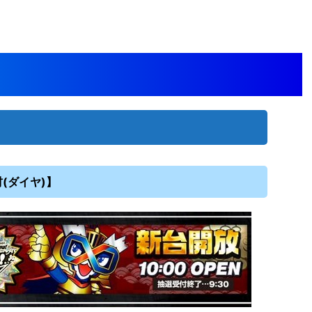
(ダイヤ)】