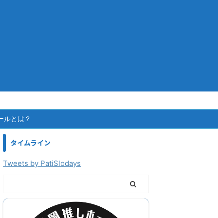
ールとは？
タイムライン
Tweets by PatiSlodays