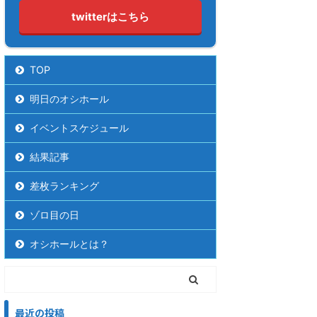
twitterはこちら
TOP
明日のオシホール
イベントスケジュール
結果記事
差枚ランキング
ゾロ目の日
オシホールとは？
最近の投稿