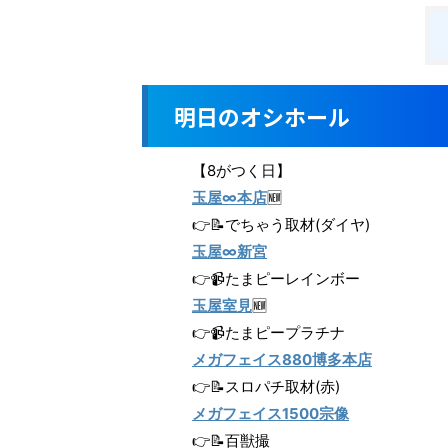
明日のオシホール
【8がつく日】
玉屋∞本店
🆕
👉📝でちゃう取材(ダイヤ)
玉屋∞新宮
👉📹たまピーレインボー
玉屋室見
🆕
👉📹たまピープラチナ
メガフェイス880博多本店
👉📝スロパチ取材(赤)
メガフェイス1500宗像
👉📝百獣撮