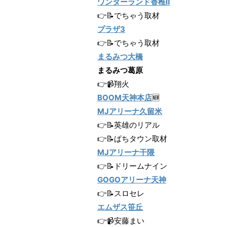
ワンダーランド香椎Ⅱ
👉📝でちゃう取材
プラザ3
👉📝でちゃう取材
まるみつ大橋
まるみつ葛原
👉📹翔火
BOOM天神本店
🆕
MJアリーナ久留米
👉📝英雄のリアル
👉📝ぱちタウン取材
MJアリーナ干隈
👉📝ドリームナイン
GOGOアリーナ天神
👉📝スロセレ
エムザス笹丘
👉📹安藤まい