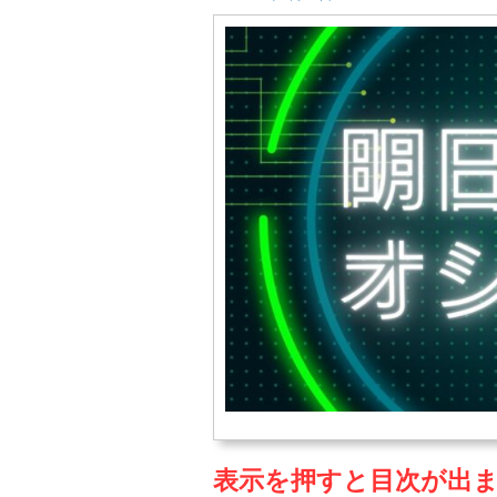
表示を押すと目次が出