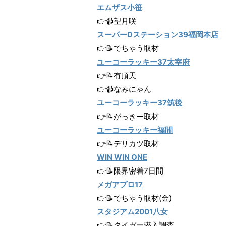
エムザス小笹
👉📹望月咲
スーパーDステーション39福岡本店
👉📝でちゃう取材
ユーコーラッキー37太宰府
👉📝有頂天
👉📹なみにゃん
ユーコーラッキー37筑後
👉📝がっきー取材
ユーコーラッキー福間
👉📝デリカツ取材
WIN WIN ONE
👉📝限界密着7日間
メガアプロ17
👉📝でちゃう取材(金)
スタジアム2001八女
👉📝タイガー潜入調査