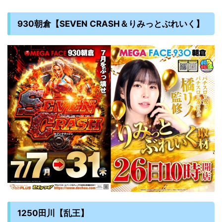
930朝倉【SEVEN CRASH＆りみっとぶれいく】
1250田川【乱王】