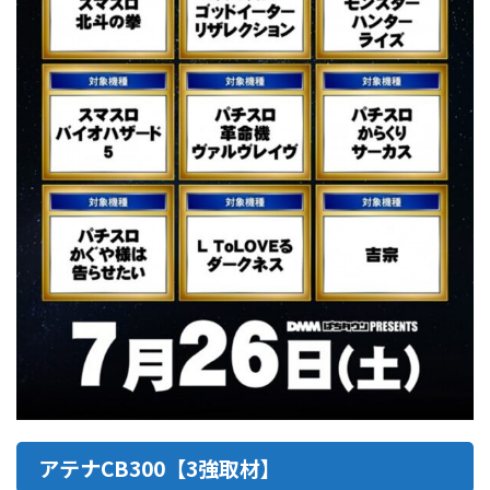
アテナCB300【3強取材】