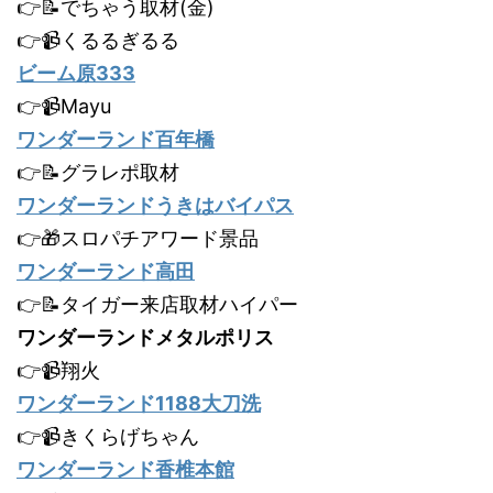
👉📝でちゃう取材(金)
👉📹くるるぎるる
ビーム原333
👉📹Mayu
ワンダーランド百年橋
👉📝グラレポ取材
ワンダーランドうきはバイパス
👉🎁スロパチアワード景品
ワンダーランド高田
👉📝タイガー来店取材ハイパー
ワンダーランドメタルポリス
👉📹翔火
ワンダーランド1188大刀洗
👉📹きくらげちゃん
ワンダーランド香椎本館