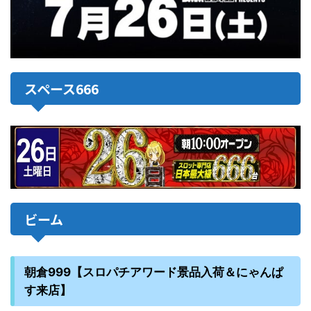
スペース666
ビーム
朝倉999【スロパチアワード景品入荷＆にゃんぱ
す来店】