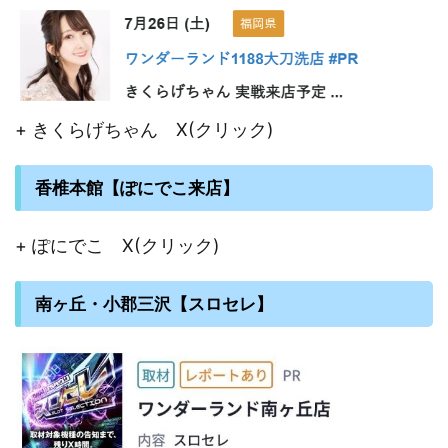
+ きくらげちゃん X(クリック)
香椎本館【ぽにでこ来店】
+ ぽにでこ X(クリック)
南ヶ丘・小郡三沢【スロセレ】