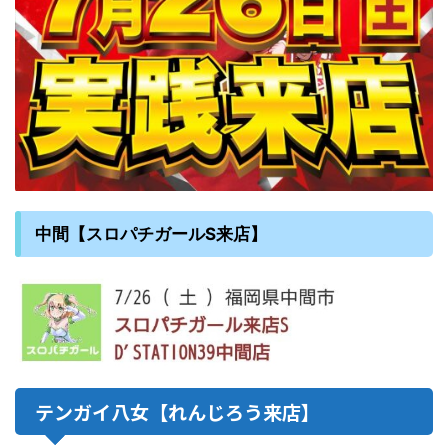
中間【スロパチガールS来店】
テンガイ八女【れんじろう来店】