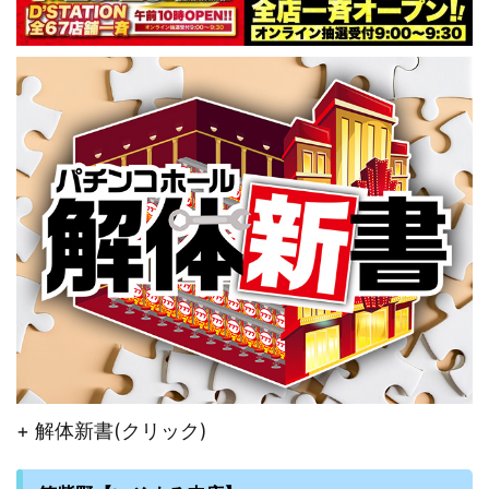
+ 解体新書(クリック)