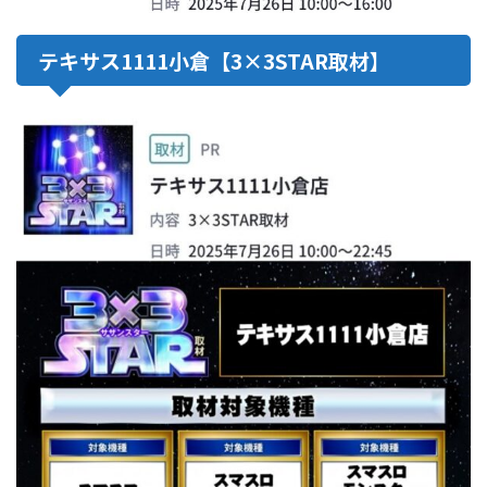
テキサス1111小倉【3×3STAR取材】