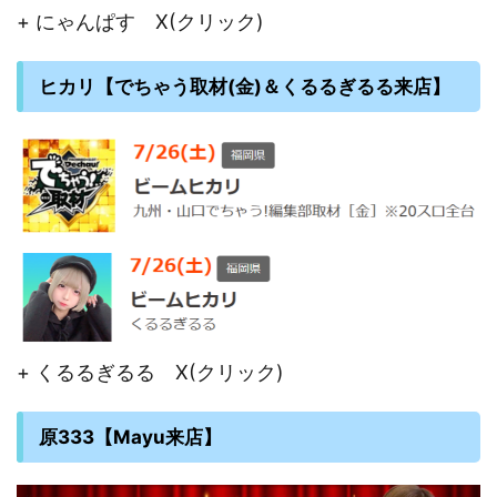
+ にゃんぱす X(クリック)
ヒカリ【でちゃう取材(金)＆くるるぎるる来店】
+ くるるぎるる X(クリック)
原333【Mayu来店】