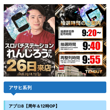
アサヒ系列
アプロ8【周年＆12時OP】