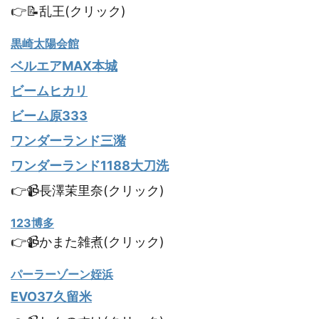
👉📝乱王(クリック)
黒崎太陽会館
ベルエアMAX本城
ビームヒカリ
ビーム原333
ワンダーランド三潴
ワンダーランド1188大刀洗
👉📹長澤茉里奈(クリック)
123博多
👉📹かまた雑煮(クリック)
パーラーゾーン姪浜
EVO37久留米