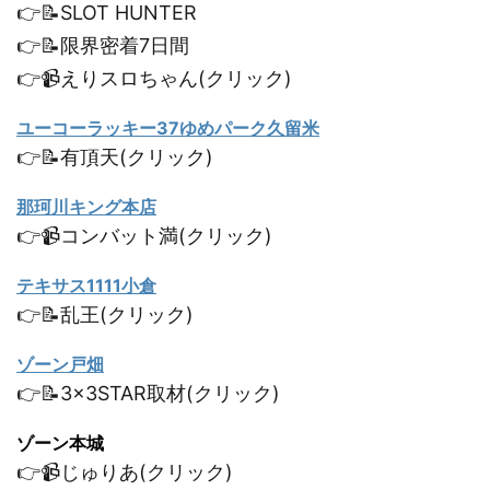
👉📝SLOT HUNTER
👉📝限界密着7日間
👉📹えりスロちゃん(クリック)
ユーコーラッキー37ゆめパーク久留米
👉📝有頂天(クリック)
那珂川キング本店
👉📹コンバット満(クリック)
テキサス1111小倉
👉📝乱王(クリック)
ゾーン戸畑
👉📝3×3STAR取材(クリック)
ゾーン本城
👉📹じゅりあ(クリック)