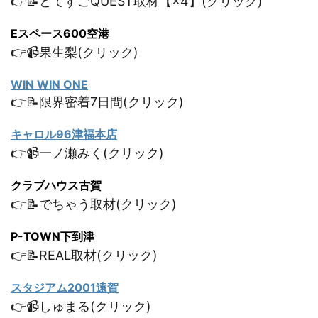
👉📝とてすごQUEST取材【×4】(クリック)
Eスペース600空港
👉📹果生梨(クリック)
WIN WIN ONE
👉📝限界密着7日間(クリック)
キャロル96津福本店
👉📹一ノ瀬みく(クリック)
クラブハウス古賀
👉📝でちゃう取材(クリック)
P-TOWN下到津
👉📝REAL取材(クリック)
スタジアム2001遠賀
👉📹しゅまる(クリック)