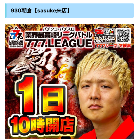
930朝倉【sasuke来店】