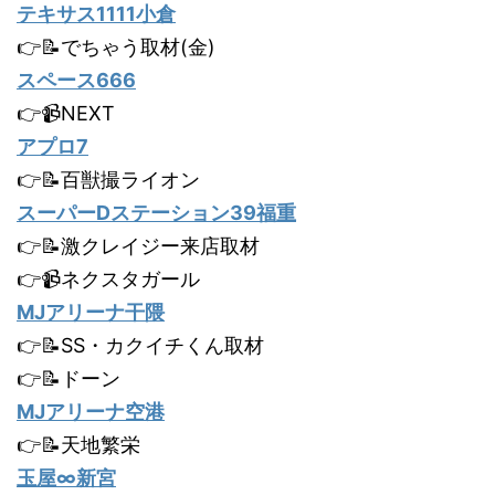
テキサス1111小倉
👉📝でちゃう取材(金)
スペース666
👉📹NEXT
アプロ7
👉📝百獣撮ライオン
スーパーDステーション39福重
👉📝激クレイジー来店取材
👉📹ネクスタガール
MJアリーナ干隈
👉📝SS・カクイチくん取材
👉📝ドーン
MJアリーナ空港
👉📝天地繁栄
玉屋∞新宮