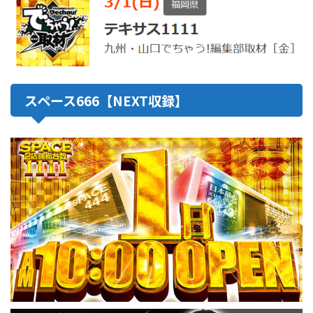
スペース666【NEXT収録】