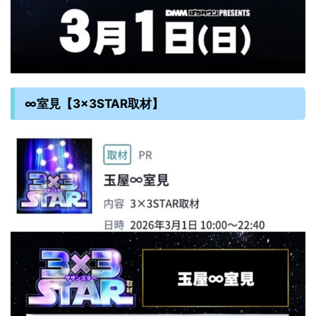
∞室見【3×3STAR取材】