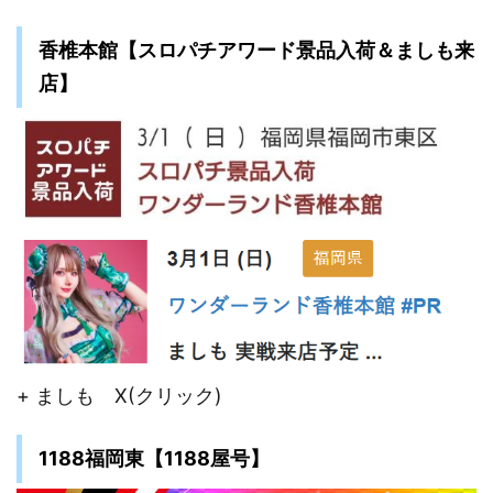
香椎本館【スロパチアワード景品入荷＆ましも来
店】
+ ましも X(クリック)
1188福岡東【1188屋号】