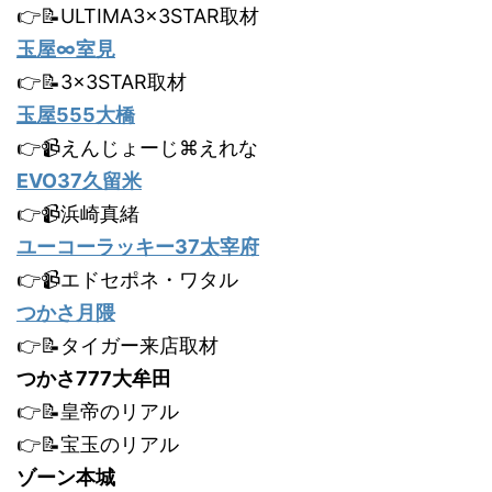
👉📝ULTIMA3×3STAR取材
玉屋∞室見
👉📝3×3STAR取材
玉屋555大橋
👉📹えんじょーじ⌘えれな
EVO37久留米
👉📹浜崎真緒
ユーコーラッキー37太宰府
👉📹エドセポネ・ワタル
つかさ月隈
👉📝タイガー来店取材
つかさ777大牟田
👉📝皇帝のリアル
👉📝宝玉のリアル
ゾーン本城