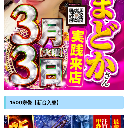
1500宗像【新台入替】