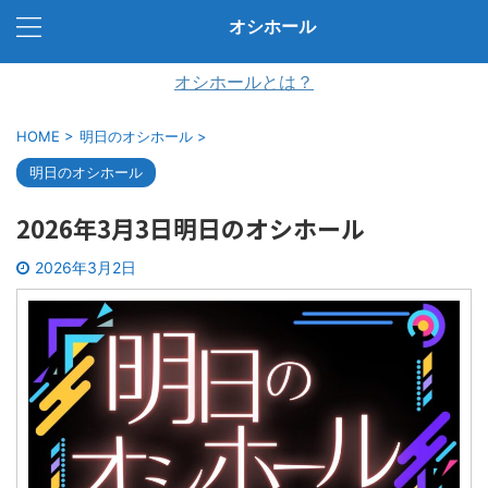
オシホール
オシホールとは？
HOME
>
明日のオシホール
>
明日のオシホール
2026年3月3日明日のオシホール
2026年3月2日