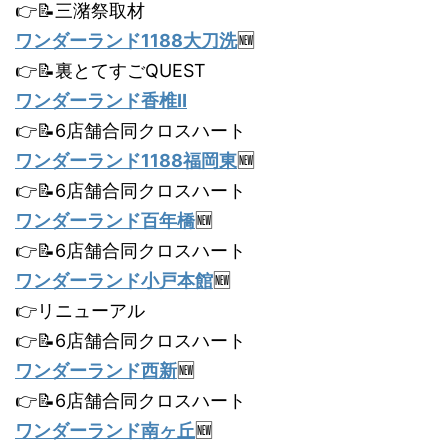
👉📝三潴祭取材
ワンダーランド1188大刀洗
🆕
👉📝裏とてすごQUEST
ワンダーランド香椎Ⅱ
👉📝6店舗合同クロスハート
ワンダーランド1188福岡東
🆕
👉📝6店舗合同クロスハート
ワンダーランド百年橋
🆕
👉📝6店舗合同クロスハート
ワンダーランド小戸本館
🆕
👉リニューアル
👉📝6店舗合同クロスハート
ワンダーランド西新
🆕
👉📝6店舗合同クロスハート
ワンダーランド南ヶ丘
🆕