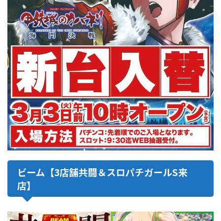
ビーム【3店舗共闘＆スロパチガールS来
店】