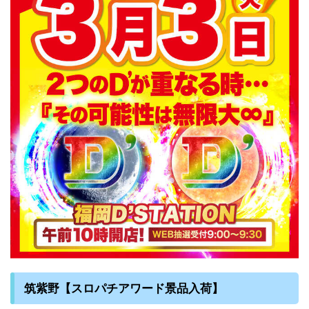
筑紫野【スロパチアワード景品入荷】