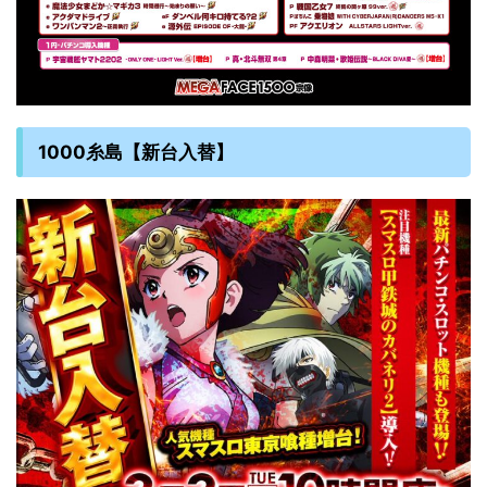
1000糸島【新台入替】