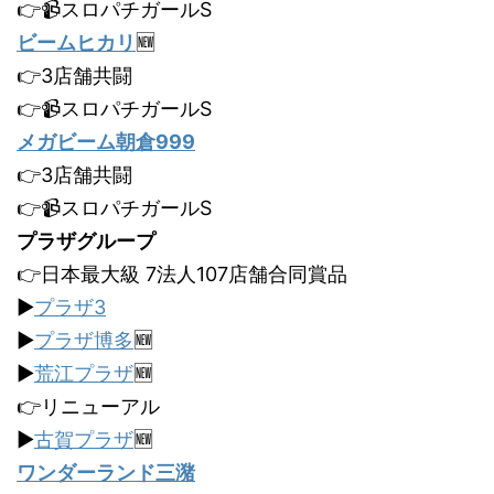
👉📹スロパチガールS
ビームヒカリ
🆕
👉3店舗共闘
👉📹スロパチガールS
メガビーム朝倉999
👉3店舗共闘
👉📹スロパチガールS
プラザグループ
👉日本最大級 7法人107店舗合同賞品
▶
プラザ3
▶
プラザ博多
🆕
▶
荒江プラザ
🆕
👉リニューアル
▶
古賀プラザ
🆕
ワンダーランド三潴