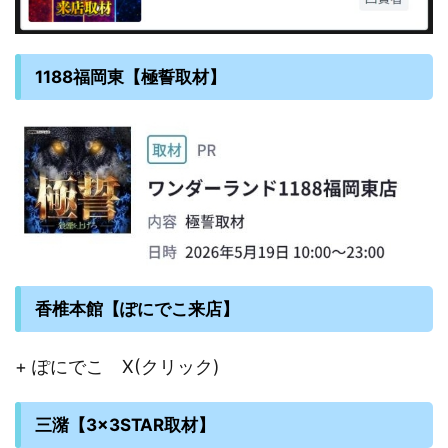
1188福岡東【極誓取材】
香椎本館【ぽにでこ来店】
+ ぽにでこ X(クリック)
三潴【3×3STAR取材】