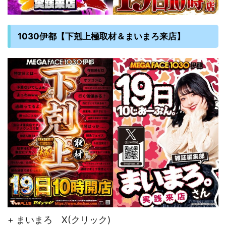
1030伊都【下剋上極取材＆まいまろ来店】
+ まいまろ X(クリック)