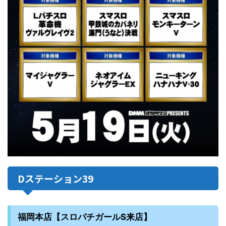
Dステーション39
福岡本店【スロパチガールS来店】