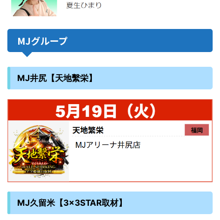
MJグループ
MJ井尻【天地繫栄】
MJ久留米【3×3STAR取材】