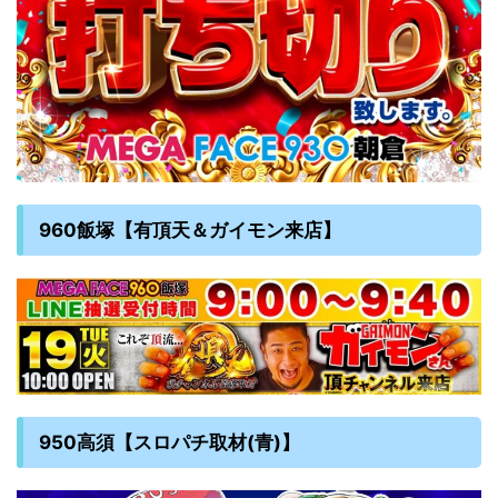
960飯塚【有頂天＆ガイモン来店】
950高須【スロパチ取材(青)】