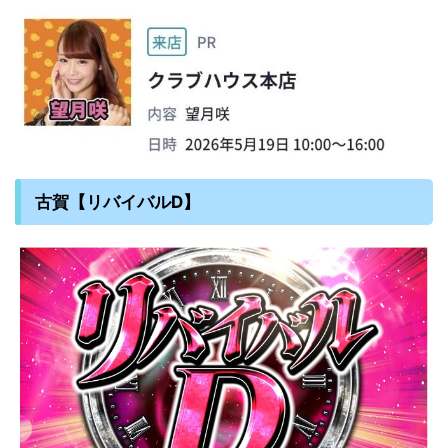
古賀【リバイバルD】