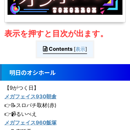
表示を押すと目次が出ます。
Contents
[
表示
]
明日のオシホール
【9がつく日】
メガフェイス930朝倉
👉📝スロパチ取材(赤)
👉📹るいべえ
メガフェイス960飯塚