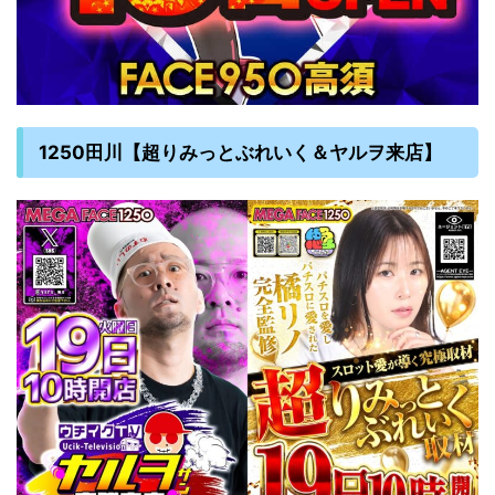
1250田川【超りみっとぶれいく＆ヤルヲ来店】