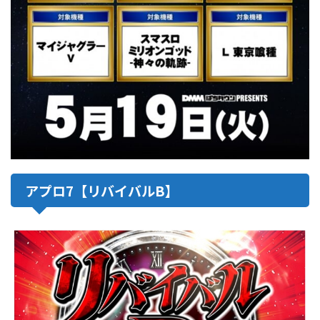
アプロ7【リバイバルB】