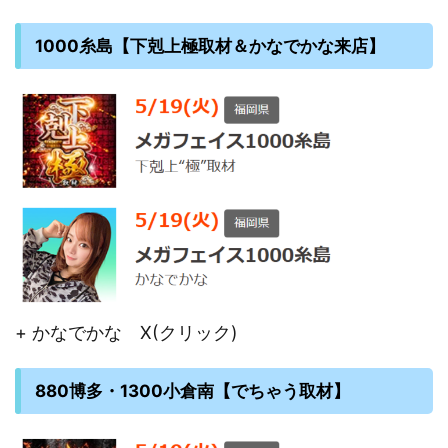
1000糸島【下剋上極取材＆かなでかな来店】
+ かなでかな X(クリック)
880博多・1300小倉南【でちゃう取材】