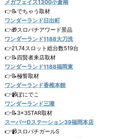
メガフェイス1300小倉南
👉📝でちゃう取材
ワンダーランド日出町
👉🎁スロパチアワード景品
ワンダーランド1188大刀洗
👉21.74スロット総台数519台
👉📝四賢者来店取材
ワンダーランド1188福岡東
👉📝極誓取材
ワンダーランド香椎本館
👉📹ぽにでこ
ワンダーランド三潴
👉📝3×3STAR取材
スーパーDステーション39福岡本店
👉📹スロパチガールS