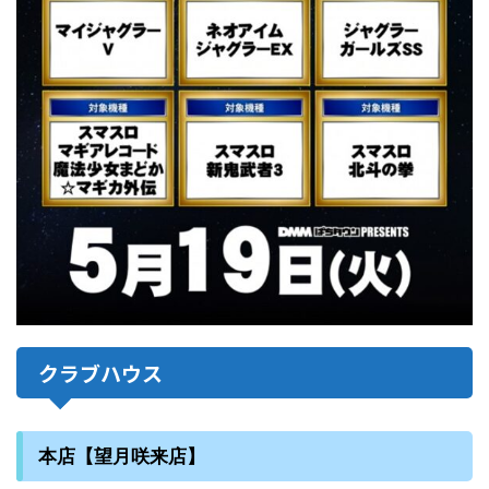
クラブハウス
本店【望月咲来店】