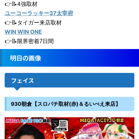
👉📝4強取材
ユーコーラッキー37太宰府
👉📝タイガー来店取材
WIN WIN ONE
👉📝限界密着7日間
明日の画像
フェイス
930朝倉【スロパチ取材(赤)＆るいべえ来店】