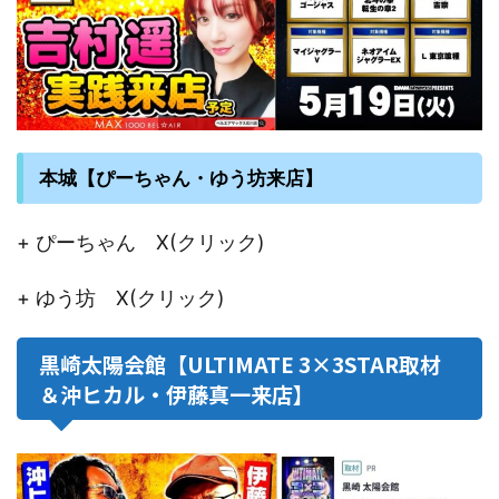
本城【ぴーちゃん・ゆう坊来店】
+ ぴーちゃん X(クリック)
+ ゆう坊 X(クリック)
黒崎太陽会館【ULTIMATE 3×3STAR取材
＆沖ヒカル・伊藤真一来店】