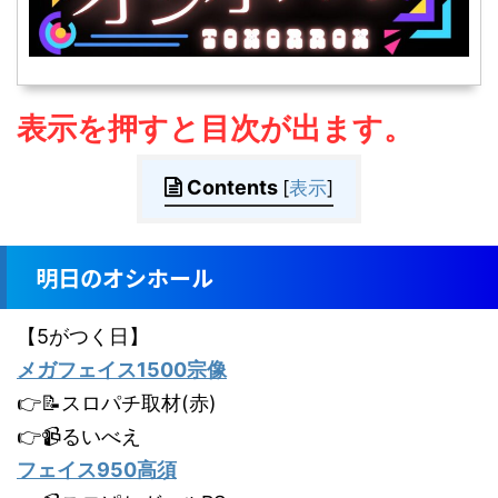
表示を押すと目次が出ます。
Contents
[
表示
]
明日のオシホール
【5がつく日】
メガフェイス1500宗像
👉📝スロパチ取材(赤)
👉📹るいべえ
フェイス950高須