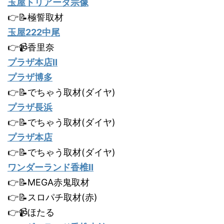
玉屋トリアーダ宗像
👉📝極誓取材
玉屋222中尾
👉📹香里奈
プラザ本店Ⅱ
プラザ博多
👉📝でちゃう取材(ダイヤ)
プラザ長浜
👉📝でちゃう取材(ダイヤ)
プラザ本店
👉📝でちゃう取材(ダイヤ)
ワンダーランド香椎Ⅱ
👉📝MEGA赤鬼取材
👉📝スロパチ取材(赤)
👉📹ほたる