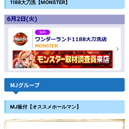
1188大刀洗【MONSTER】
MJグループ
MJ板付【オススメホールマン】