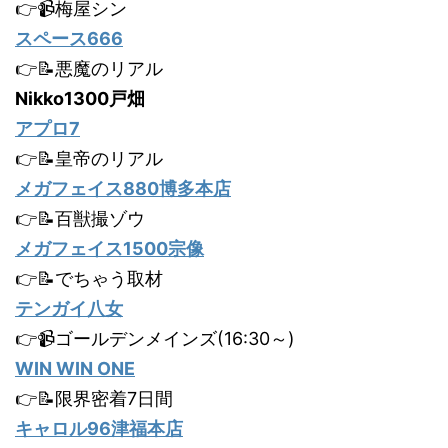
👉📹梅屋シン
スペース666
👉📝悪魔のリアル
Nikko1300戸畑
アプロ7
👉📝皇帝のリアル
メガフェイス880博多本店
👉📝百獣撮ゾウ
メガフェイス1500宗像
👉📝でちゃう取材
テンガイ八女
👉📹ゴールデンメインズ(16:30～)
WIN WIN ONE
👉📝限界密着7日間
キャロル96津福本店