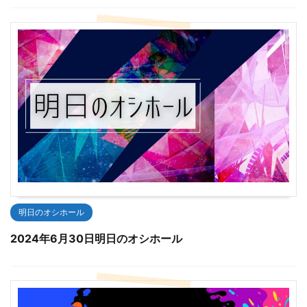
明日のオシホール
2024年6月30日明日のオシホール