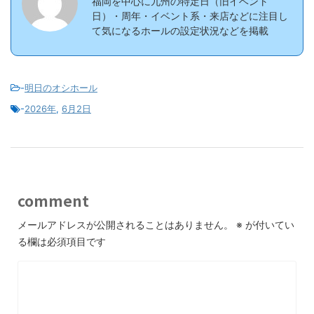
福岡を中心に九州の特定日（旧イベント
日）・周年・イベント系・来店などに注目し
て気になるホールの設定状況などを掲載
-
明日のオシホール
-
2026年
,
6月2日
comment
メールアドレスが公開されることはありません。
※
が付いてい
る欄は必須項目です