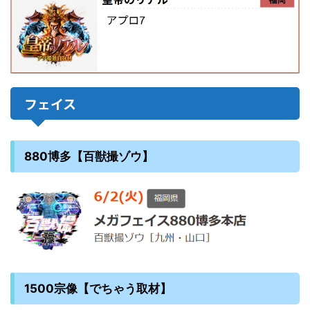
フェイス
880博多【百獣撮ゾウ】
1500宗像【でちゃう取材】