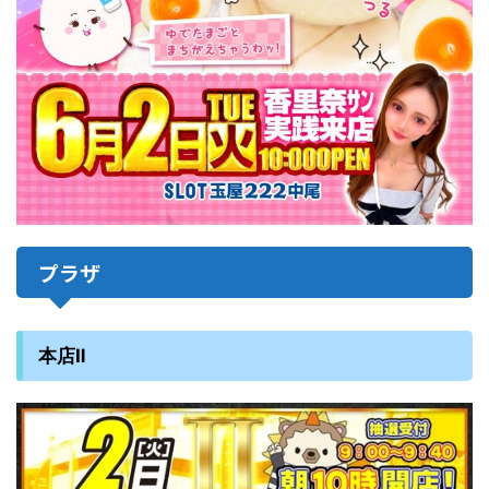
プラザ
本店Ⅱ