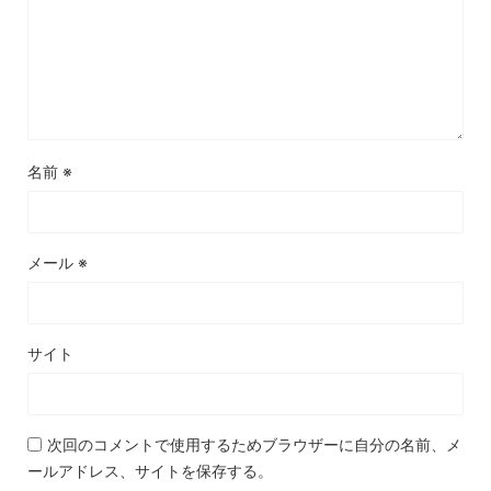
名前
※
メール
※
サイト
次回のコメントで使用するためブラウザーに自分の名前、メ
ールアドレス、サイトを保存する。