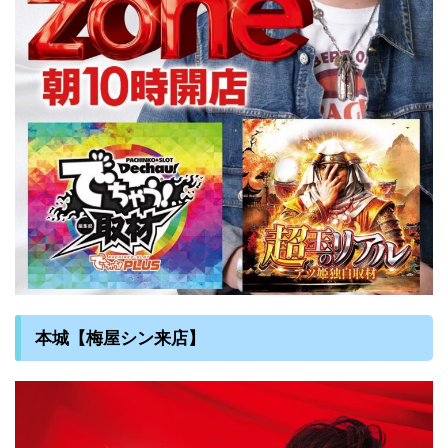
本城【梅屋シン来店】