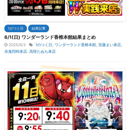
1がつく日
結果記事
6/1(日) ワンダーランド香椎本館結果まとめ
2025/6/3
1のつく日
,
ワンダーランド香椎本館
,
安藤まい来店
,
赤鬼同時来店
,
高咲たぬち来店