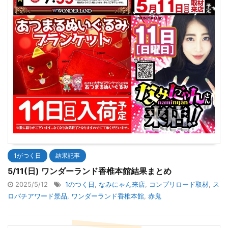
1がつく日
結果記事
5/11(日) ワンダーランド香椎本館結果まとめ
2025/5/12
1のつく日
,
なみにゃん来店
,
コンプリロード取材
,
ス
ロパチアワード景品
,
ワンダーランド香椎本館
,
赤鬼