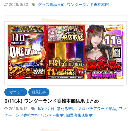
2026/6/30
グッズ賞品入荷
,
ワンダーランド香椎本館
1がつく日
結果記事
6/11(木) ワンダーランド香椎本館結果まとめ
2026/6/12
1のつく日
,
ほたる来店
,
スロパチアワード景品
,
ワン
ダーランド香椎本館
,
ワンデー取材
,
四賢者来店取材