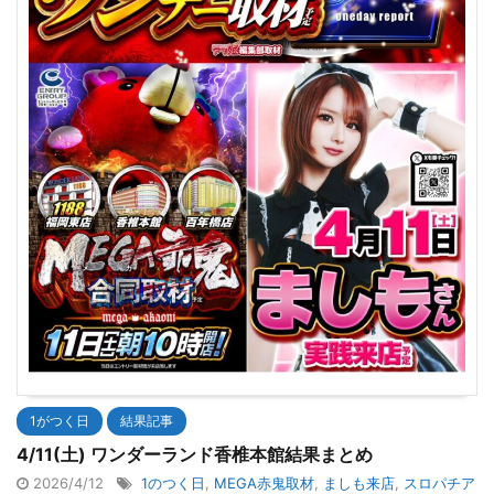
1がつく日
結果記事
4/11(土) ワンダーランド香椎本館結果まとめ
2026/4/12
1のつく日
,
MEGA赤鬼取材
,
ましも来店
,
スロパチア