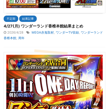
不定期
結果記事
4/27(月) ワンダーランド香椎本館結果まとめ
2026/4/28
MEGA赤鬼取材
,
ワンダーTV収録
,
ワンダーランド
香椎本館
,
周年