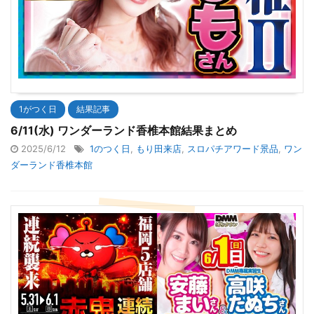
1がつく日
結果記事
6/11(水) ワンダーランド香椎本館結果まとめ
2025/6/12
1のつく日
,
もり田来店
,
スロパチアワード景品
,
ワン
ダーランド香椎本館