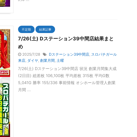
不定期
結果記事
7/26(土) Dステーション39中間店結果まと
め
2025/7/28
Dステーション39中間店
,
スロパチガール
来店
,
ダイヤ
,
創業月間
,
土曜
7/26(土) Dステーション39中間店 状況 創業月間集大成
(2日目) 総差枚 106,100枚 平均差枚 315枚 平均G数
5,041G 勝率 155/336 事前情報 オシホール管理人創業
月間 ...