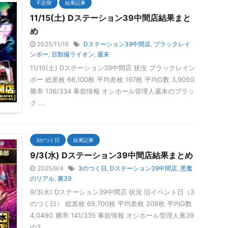
不定期
結果記事
11/15(土) Dステーション39中間店結果まと
め
2025/11/16
Dステーション39中間店
,
ブラックレイ
ンボー
,
百獣撮ライオン
,
週末
11/15(土) Dステーション39中間店 状況 ブラックレイン
ボー 総差枚 66,100枚 平均差枚 197枚 平均G数 3,905G
勝率 136/334 事前情報 オシホール管理人週末のブラッ
ク ...
3がつく日
結果記事
9/3(水) Dステーション39中間店結果まとめ
2025/9/4
3のつく日
,
Dステーション39中間店
,
悪魔
のリアル
,
裏39
9/3(水) Dステーション39中間店 状況 旧イベント日（3
のつく日） 総差枚 69,700枚 平均差枚 208枚 平均G数
4,049G 勝率 141/335 事前情報 オシホール管理人裏39
の3 ...