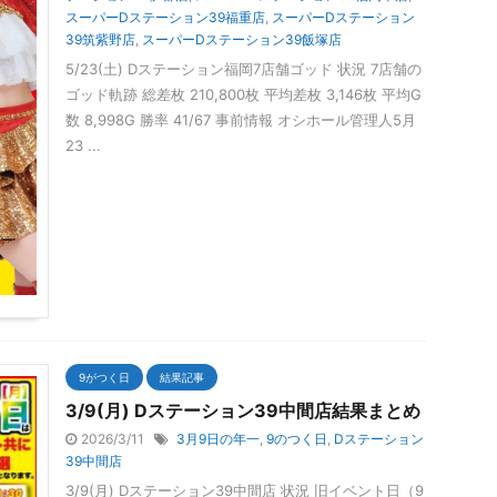
スーパーDステーション39福重店
,
スーパーDステーション
39筑紫野店
,
スーパーDステーション39飯塚店
5/23(土) Dステーション福岡7店舗ゴッド 状況 7店舗の
ゴッド軌跡 総差枚 210,800枚 平均差枚 3,146枚 平均G
数 8,998G 勝率 41/67 事前情報 オシホール管理人5月
23 ...
9がつく日
結果記事
3/9(月) Dステーション39中間店結果まとめ
2026/3/11
3月9日の年一
,
9のつく日
,
Dステーション
39中間店
3/9(月) Dステーション39中間店 状況 旧イベント日（9