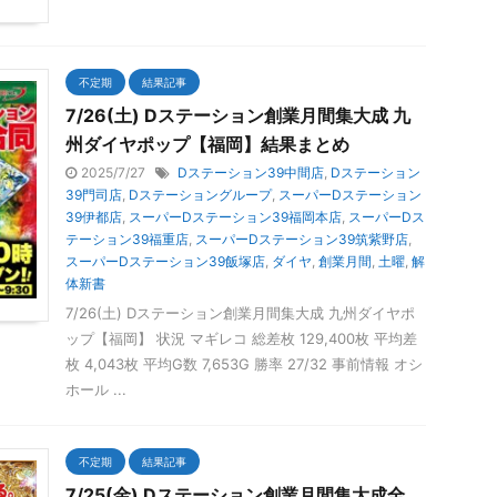
不定期
結果記事
7/26(土) Dステーション創業月間集大成 九
州ダイヤポップ【福岡】結果まとめ
2025/7/27
Dステーション39中間店
,
Dステーション
39門司店
,
Dステーショングループ
,
スーパーDステーション
39伊都店
,
スーパーDステーション39福岡本店
,
スーパーDス
テーション39福重店
,
スーパーDステーション39筑紫野店
,
スーパーDステーション39飯塚店
,
ダイヤ
,
創業月間
,
土曜
,
解
体新書
7/26(土) Dステーション創業月間集大成 九州ダイヤポ
ップ【福岡】 状況 マギレコ 総差枚 129,400枚 平均差
枚 4,043枚 平均G数 7,653G 勝率 27/32 事前情報 オシ
ホール ...
不定期
結果記事
7/25(金) Dステーション創業月間集大成全