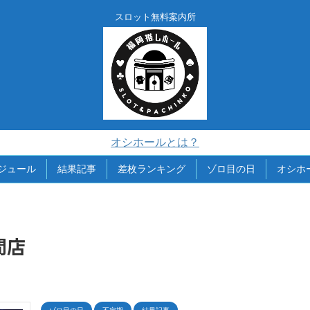
スロット無料案内所
オシホールとは？
ジュール
結果記事
差枚ランキング
ゾロ目の日
オシホ
間店
ゾロ目の日
不定期
結果記事