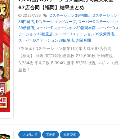
67店合同【福岡】結果まとめ
2025/7/26
Dステーション39中間店
,
Dステーション
39門司店
,
Dステーショングループ
,
スーパーDステーション
39伊都店
,
スーパーDステーション39福岡本店
,
スーパーDス
テーション39福重店
,
スーパーDステーション39筑紫野店
,
スーパーDステーション39飯塚店
,
創業月間
7/25(金) Dステーション創業月間集大成全67店合同
【福岡】 状況 東京喰種 総差枚 272,600枚 平均差枚
3,734枚 平均G数 8,994G 勝率 57/73 状況 マギレコ 総
差枚 1 ...
ゾロ目の日
不定期
結果記事