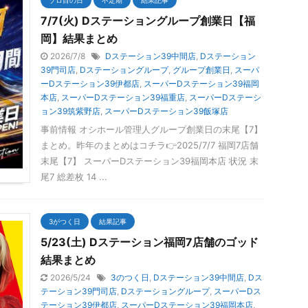
7/7(火) Dステーショングループ創業日【福
岡】結果まとめ
2026/7/8
Dステーション39中間店
,
Dステーション
39門司店
,
Dステーショングループ
,
グループ創業日
,
スーパ
ーDステーション39伊都店
,
スーパーDステーション39福岡
本店
,
スーパーDステーション39福重店
,
スーパーDステーシ
ョン39筑紫野店
,
スーパーDステーション39飯塚店
事前情報 オシホール管理人グループ創業日の末尾【7】
まとめ。昨年のまとめはコチラ👉2025/7/7 福岡7店舗
末尾【7】 スーパーDステーション39福岡本店 状況 末
尾7 総差枚 14 ...
3がつく日
結果記事
5/23(土) Dステーション福岡7店舗のゴッド
結果まとめ
2026/5/24
3のつく日
,
Dステーション39中間店
,
Dス
テーション39門司店
,
Dステーショングループ
,
スーパーDス
テーション39伊都店
,
スーパーDステーション39福岡本店
,