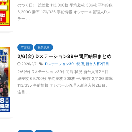
のつく日） 総差枚 113,000枚 平均差枚 336枚 平均G数
6,209G 勝率 170/336 事前情報 オシホール管理人Dス
テー ...
不定期
結果記事
2/6(金) Dステーション39中間店結果まとめ
2026/2/7
Dステーション39中間店
,
新台入替2日目
2/6(金) Dステーション39中間店 状況 新台入替2日目
総差枚 69,700枚 平均差枚 208枚 平均G数 2,110G 勝率
113/335 事前情報 オシホール管理人新台入替2日目。
注目 ...